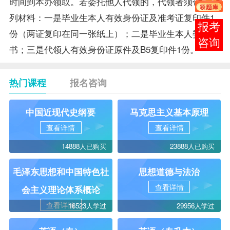
时间到本办领取。若委托他人代领的，代领者须带齐下
列材料：一是
毕业生
本人有效身份证及准考证复印件1
在线
份（两证复印在同一张纸上）；二是毕业生本人委托
客服
书；三是代领人有效身份证原件及B5复印件1份。
热门课程
报名咨询
中国近现代史纲要
马克思主义基本原理
查看详情
查看详情
14888人已购买
23888人已购买
毛泽东思想和中国特色社
思想道德与法治
查看详情
会主义理论体系概论
查看详情
16523人学过
29956人学过