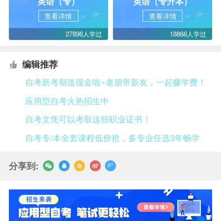
英语（专）
英语（专升本）
查看详情
查看详情
27896人学过
18866人学过
编辑推荐
自考新考期送现金啦~老朋带新友，一起赚学费！
应用型自考火热招生中
自考文凭可以考取这些职业证书！
自考专/本全套课程低价抢，多专业任选3年畅学
分享到: