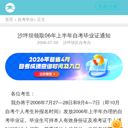
登录/注册
首页
>
自考毕业
> 正文
沙坪坝领取06年上半年自考毕业证通知
2006-07-05
沙坪坝区自考办
各位考生：
我办将于2006年7月27—28日和9月4—7日（即10月
自考个人考生补
报名
时间）发放2006年上半年办理的自
考毕业证。
毕业生
可持本人有效身份证及
准考证
于上述