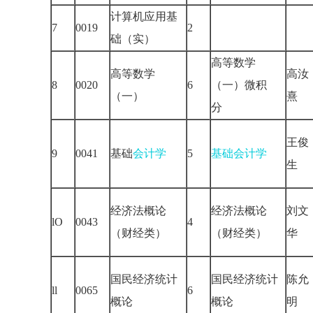
计算机应用基
7
0019
2
础（实）
高等数学
高等数学
高汝
8
0020
6
（一）微积
（一）
熹
分
王俊
9
0041
基础
会计学
5
基础会计学
生
经济法概论
经济法概论
刘文
lO
0043
4
（财经类）
（财经类）
华
国民经济统计
国民经济统计
陈允
ll
0065
6
概论
概论
明