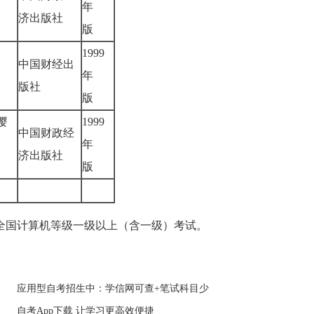
年
济出版社
版
1999
中国财经出
年
版社
版
缨
1999
中国财政经
年
济出版社
版
加全国计算机等级一级以上（含一级）考试。
应用型自考招生中：学信网可查+笔试科目少
自考App下载 让学习更高效便捷