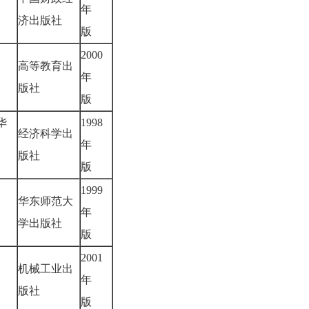
年
济出版社
版
2000
高等教育出
年
版社
版
华
1998
经济科学出
年
版社
版
1999
华东师范大
年
学出版社
版
2001
机械工业出
年
版社
版