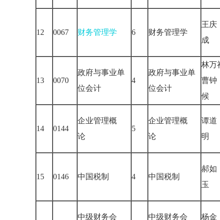
王庆
12
0067
财务管理学
6
财务管理学
成
林万
政府与事业单
政府与事业单
13
0070
4
曹钟
位会计
位会计
候
企业管理概
企业管理概
谭道
14
0144
5
论
论
明
郝如
15
0146
中国税制
4
中国税制
玉
中级财务会
中级财务会
杨金