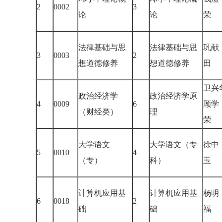
2
0002
3
论
论
荣
法律基础与思
法律基础与思
巩献
3
0003
2
想道德修养
想道德修养
田
卫兴
政治经济学
政治经济学原
4
0009
6
顾学
（财经类）
理
荣
大学语文
大学语文（专
徐中
5
0010
4
（专）
科）
玉
计算机应用基
计算机应用基
杨明
6
0018
2
础
础
福