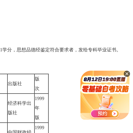
81学分，思想品德经鉴定符合要求者，发给专科毕业证书。
版
出版社
次
1999
经济科学出
年
版社
版
1999
中国财政经