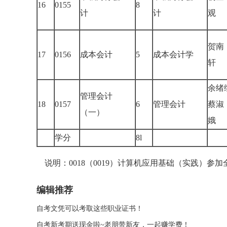
16
0155
8
计
计
观
贺南
17
0156
成本会计
5
成本会计学
轩
余绪
管理会计
18
0157
6
管理会计
蔡淑
（一）
娥
学分
8l
说明：0018（0019）计算机应用基础（实践）参
编辑推荐
自考文凭可以考取这些职业证书！
自考新考期送现金啦~老朋带新友，一起赚学费！