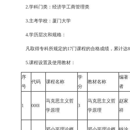
2.学科门类：经济学工商管理类
3.主考学校：厦门大学
4.学历层次和规格：
凡取得专科所规定的17门课程的合格成绩，累计达
5.课程设置及使用教材：
序
学
编著
代码
课程名称
教材名称
号
分
者
马克思主义哲
马克思主义哲
赵家
1
000l
3
学原理
学原理
祥
邓小平理论概
邓小平理论概
钱淦