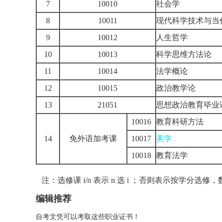
7
10010
社会学
8
10011
现代科学技术与当
9
10012
人生哲学
10
10013
科学思维方法论
11
10014
法学概论
12
10015
政治教学论
13
21051
思想政治教育毕业
10016
教育科研方法
14
免外语加考课
10017
美学
10018
教育法学
注：选修课 i/n 表示 n 选 i ；否则表示按学分选
编辑推荐
自考文凭可以考取这些职业证书！