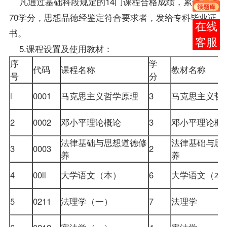
凡通过基础科段规定的14门
课程
合格
成绩
，累计达
70学分，思想品德经鉴定符合要求者，发给专科毕业证
在线
书。
客服
5.课程设置及使用
教材
：
序
学
代码
课程名称
教材名称
号
分
l
0001
马克思主义哲学原理
3
马克思主义
2
0002
邓小平理论概论
3
邓小平理论
法律基础与思想道德修
法律基础与思
3
0003
2
养
养
4
00ll
大学语文
（本）
6
大学语文（
5
0211
法理学
（一）
7
法理学