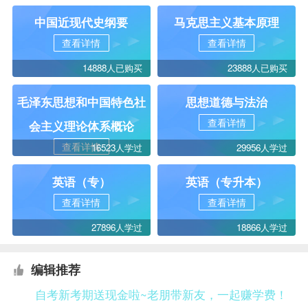
中国近现代史纲要
马克思主义基本原理
查看详情
查看详情
14888人已购买
23888人已购买
毛泽东思想和中国特色社
思想道德与法治
查看详情
会主义理论体系概论
查看详情
16523人学过
29956人学过
英语（专）
英语（专升本）
查看详情
查看详情
27896人学过
18866人学过
编辑推荐
自考新考期送现金啦~老朋带新友，一起赚学费！