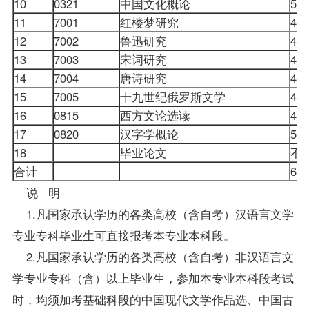
10
0321
中国文化概论
5
11
7001
红楼梦研究
4
12
7002
鲁迅研究
4
13
7003
宋词研究
4
14
7004
唐诗研究
4
15
7005
十九世纪俄罗斯文学
4
16
0815
西方文论选读
4
17
0820
汉字学概论
5
18
毕业论文
不
合计
6
说 明
1.凡国家承认学历的各类高校（含自考）
汉语言文学
专业
专科
毕业生
可直接报考本专业本科段。
2.凡国家承认学历的各类高校（含自考）非汉语言文
学专业专科（含）以上毕业生，参加本专业本科段考试
时，均须加考基础科段的
中国现代文学作品选
、
中国古