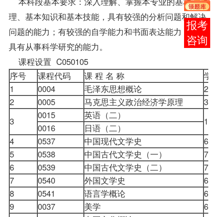
本科段基本要求：深入理解、掌握本专业的基本原
理、基本知识和基本技能，具有较强的分析问题和解决
在线
问题的能力；有较强的自学能力和书面表达能力，初步
客服
具有从事科学研究的能力。
课程设置 C050105
序号
课程代码
课 程 名 称
学
1
0004
毛泽东思想概论
2
2
0005
马克思主义政治经济学原理
3
0015
英语（二）
3
1
0016
日语（二）
4
0537
中国现代文学史
6
5
0538
中国古代文学史（一）
7
6
0539
中国古代文学史（二）
7
7
0540
外国文学史
6
8
0541
语言学概论
6
9
0037
美学
6