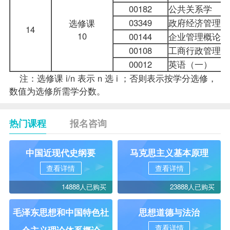
00182
公共关系学
03349
政府经济管理概
选修课
14
10
00144
企业管理概论
00108
工商行政管理学
00012
英语（一）
注：选修课 i/n 表示 n 选 i ；否则表示按学分选修，
数值为选修所需学分数。
热门课程
报名咨询
中国近现代史纲要
马克思主义基本原理
查看详情
查看详情
14888人已购买
23888人已购买
毛泽东思想和中国特色社
思想道德与法治
查看详情