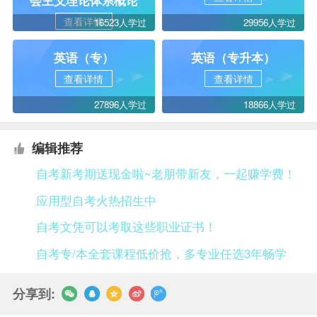
会主义理论体系概论
查看详情
16523人学过
29956人学过
英语（专）
英语（专升本）
查看详情
查看详情
27896人学过
18866人学过
编辑推荐
自考新考期送现金啦~老朋带新友，一起赚学费！
应用型自考火热招生中
自考文凭可以考取这些职业证书！
自考专/本全套课程低价抢，多专业任选3年畅学
分享到: