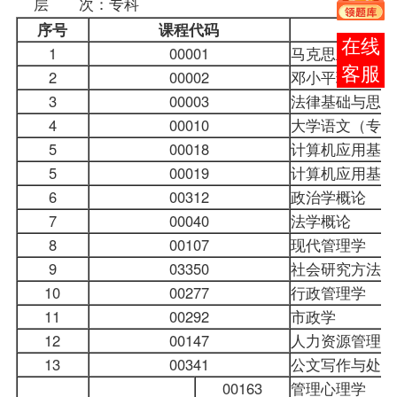
层 次：专科
序号
课程代码
报考
1
00001
马克思主义哲学
咨询
2
00002
邓小平理论概论
3
00003
法律基础与思想
4
00010
大学语文
（专）
5
00018
计算机应用基础
5
00019
计算机应用基础
6
00312
政治学概论
7
00040
法学概论
8
00107
现代管理学
9
03350
社会研究方法
10
00277
行政管理学
11
00292
市政学
12
00147
人力资源管理（
13
00341
公文写作与处理
00163
管理心理学