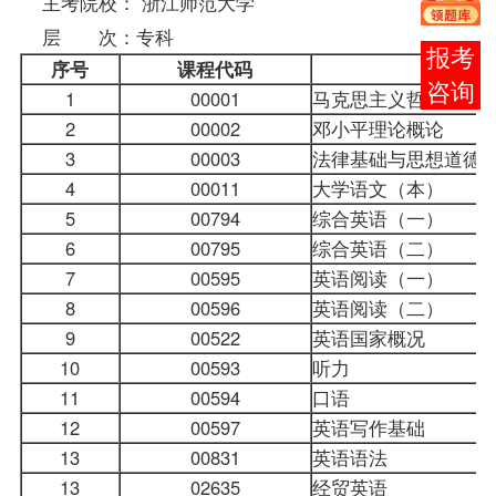
主考院校： 浙江师范大学
层 次：专科
在线
序号
课程
代码
客服
1
00001
马克思主义哲学原理
2
00002
邓小平理论概论
3
00003
法律基础与思想道德
4
00011
大学语文
（本）
5
00794
综合英语（一）
6
00795
综合英语（二）
7
00595
英语阅读（一）
8
00596
英语阅读（二）
9
00522
英语国家概况
10
00593
听力
11
00594
口语
12
00597
英语写作基础
13
00831
英语语法
13
02635
经贸英语