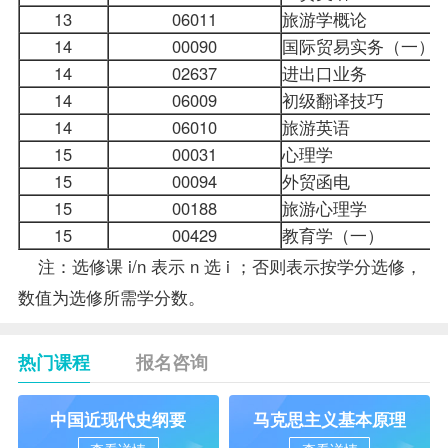
13
06011
旅游学概论
14
00090
国际贸易
实务（一）
14
02637
进出口业务
14
06009
初级翻译技巧
14
06010
旅游英语
15
00031
心理学
15
00094
外贸函电
15
00188
旅游心理学
15
00429
教育学（一）
注：选修课 i/n 表示 n 选 i ；否则表示按学分选修，
数值为选修所需学分数。
热门课程
报名咨询
中国近现代史纲要
马克思主义基本原理