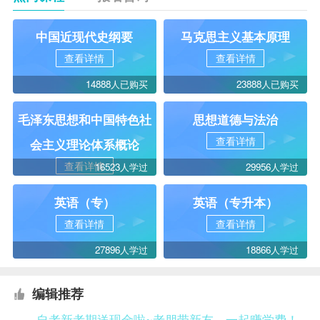
中国近现代史纲要
马克思主义基本原理
查看详情
查看详情
14888人已购买
23888人已购买
毛泽东思想和中国特色社
思想道德与法治
查看详情
会主义理论体系概论
查看详情
16523人学过
29956人学过
英语（专）
英语（专升本）
查看详情
查看详情
27896人学过
18866人学过
编辑推荐
自考新考期送现金啦~老朋带新友，一起赚学费！