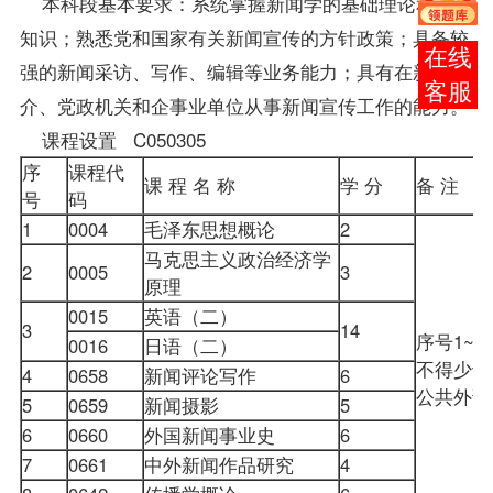
本科段基本要求：系统掌握新闻学的基础理论和基本
知识；熟悉党和国家有关新闻宣传的方针政策；具备较
在线
强的新闻采访、写作、编辑等业务能力；具有在新闻媒
客服
介、党政机关和企事业单位从事新闻宣传工作的能力。
课程设置 C050305
序
课程代
课 程 名 称
学 分
备 注
号
码
1
0004
毛泽东思想概论
2
马克思主义政治经济学
2
0005
3
原理
0015
英语（二）
3
14
序号1~
0016
日语（二）
不得少于
4
0658
新闻评论写作
6
公共外语
5
0659
新闻摄影
5
6
0660
外国新闻事业史
6
7
0661
中外新闻作品研究
4