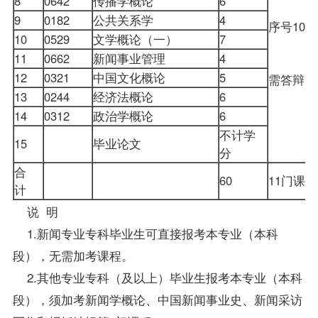
8
0642
传播学概论
6
9
0182
公共关系学
4
序号10
10
0529
文学概论（一）
7
11
0662
新闻事业管理
4
12
0321
中国文化概论
5
需答辩
13
0244
经济法概论
6
14
0312
政治学概论
6
不计学
15
毕业论文
分
合
60
11门课
计
说 明
1.新闻专业专科
毕业生
可直接报考本专业（本科
段），无需加考课程。
2.其他专业专科（及以上）毕业生报考本专业（本科
段），须加考
新闻学概论
、
中国新闻事业史
、
新闻采访