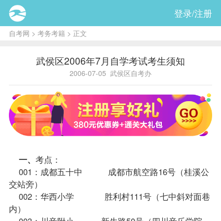
登录/注册
自考网
>
考务考籍
> 正文
武侯区2006年7月自学考试考生须知
2006-07-05
武侯区自考办
一、
考点：
001：成都五十中 成都市航空路16号（桂溪公
交站旁）
002：华西小学 胜利村111号（七中斜对面巷
内）
003：川音附小 新生路50号（四川音乐学院