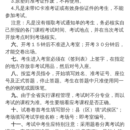
3.原塑封准考证作废，不再使用。
4.凡是未带IC卡准考证或有效身份证件的考生，不能
参加考试。
注意：凡是没有领取考试通知单的考生，务必核实自
己所报的各门
课程
考试时间、考试地点，并在当次考试
开放考点时到考场核实。
六、
开考１５钟后不准进入考室；开考３０分钟后，
才能交卷出场。
七、
考生进入考室必须在《签到表》上签字，在指定
的地方存放非考试用品，然后对号入座。
八、
按监考员指令，开始填写姓名、准考证号、座位
号及正式答题，停止答题。考生在答题中只准使用同一
色的钢笔或圆珠笔。
九、
由于全省实行课程管理，考试时不分专业，而以
考试的课程为准。考生要细看应考课程是否正确。
十、
试卷卷首考生填写部分：县（区）填“武侯区”；
考场填写考试学校名称；考场号：即考室编号。
十一、
考试中考生应特别注意：采用题卷分离考试的