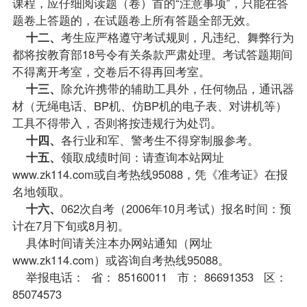
课程，应仔细阅读题（卷）首的“注意事项”，只能在答
题卷上答题的，在
试题
卷上所有答题全部无效。
十二、
考生应严格遵守考试规则，凡违纪、舞弊行为
都将按教育部18号令有关条款严肃处理。考试答题期间
不得离开考室，交卷后不得再回考室。
十三、
除允许携带的辅助工具外，任何物品，通讯器
材（无绳电话、BP机、仿BP机的电子表、对讲机等）
工具不得带入，否则将按违规行为处罚。
十四、
各行业和军、警考生不得穿制服参考。
十五、
领取
成绩
时间：请查询本站网址
www.zk114.com
或自考热线95088，凭《准考证》在
报
名
地领取。
十六、
062次自考（2006年10月考试）报名时间：预
计在7月下旬或8月初。
具体时间请关注本办网站通知（网址
www.zk114.com
）或咨询自考热线95088。
举报电话： 省： 85160011 市： 86691353 区：
85074573