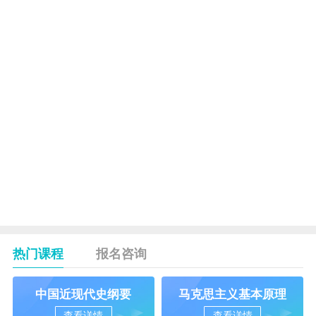
电力市场
16
基础 二
6139
5
选一
农村电力
17
市场基
6140
5
础
电力销售
18
6141
5
与管理
多种经营
19
管理 二
6142
5
选一
合计
71
热门课程
报名咨询
中国近现代史纲要
马克思主义基本原理
查看详情
查看详情