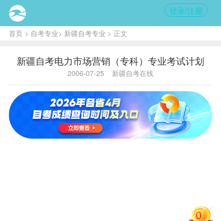
登录/注册
首页
>
自考专业
>
新疆自考专业
> 正文
新疆自考电力市场营销（专科）专业考试计划
2006-07-25
新疆自考在线
电力
市场营销（专科）
课
程
设置表
专业名称：电力市场营销（专
科）
专业代码：A020219[73] 主
考院校：新疆财经学院
序
课程名
学
备
代码
号
称
分
注
马克思主