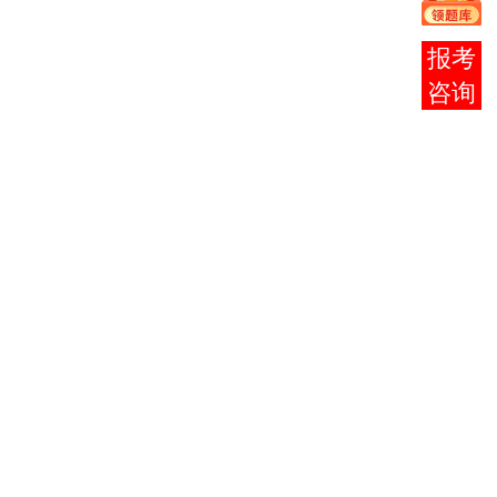
1
义哲学原
0001
3
理
在线
邓小平理
2
0002
3
论概论
客服
法律基础
3
与思想道
0003
2
德修养
应用文写
4
2126
5
作
计算机应
5
0018
2
用基础
计算机应
用基础
6
0019
2
（实
践）
企业经济
7
0045
6
统计学
管理会计