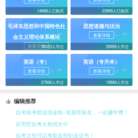
14888人已购买
23888人已购买
毛泽东思想和中国特色社
思想道德与法治
查看详情
会主义理论体系概论
查看详情
16523人学过
29956人学过
英语（专）
英语（专升本）
查看详情
查看详情
27896人学过
18866人学过
编辑推荐
自考新考期送现金啦~老朋带新友，一起赚学费！
应用型自考火热招生中
自考文凭可以考取这些职业证书！