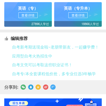
英语（专）
英语（专升本）
查看详情
查看详情
27896人学过
18866人学过
编辑推荐
自考新考期送现金啦~老朋带新友，一起赚学费！
应用型自考火热招生中
自考文凭可以考取这些职业证书！
自考专/本全套课程低价抢，多专业任选3年畅学
分享到: