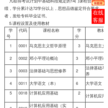
凡取得考试计划中基础科段规定的14门
课程
合格
成
绩
，学分累计达72学分以上，思想品德鉴定符合要求
在线
者，发给专科毕业证书。
客服
5.课程设置及使用
教材
学
代码
课程名称
学
教材
号
分
1
0001
马克思主义哲学原理
3
马克思主义
2
0002
邓小平理论概论
3
邓小平理
法律基础与
3
0003
法律基础与思想修养
2
养
4
0011
大学语文
（本）
6
大学语文（
5
0018
计算机应用基础
2
计算机应用
计算机应用基础（实