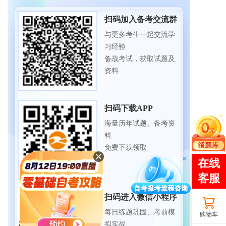
扫码加入备考交流群
与更多考生一起交流学
习经验
备战考试，获取试题及
资料
扫码下载APP
海量历年试题、备考资
料
免费下载领取
扫码进入微信小程序
每日练题巩固、考前模
购物车
拟实战