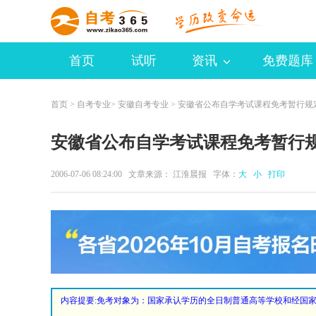
首页
试听
资讯
免费题库
首页
>
自考专业
>
安徽自考专业
> 安徽省公布自学考试课程免考暂行规
安徽省公布自学考试课程免考暂行
2006-07-06 08:24:00 文章来源： 江淮晨报 字体：
大
小
打印
内容提要:
免考对象为：国家承认学历的全日制普通高等学校和经国