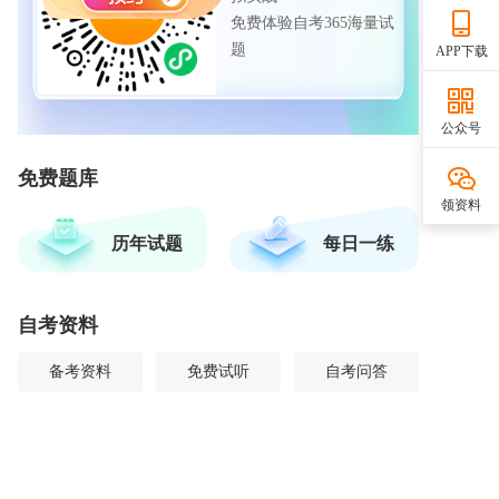
免费体验自考365海量试
题
APP下载
公众号
免费题库
领资料
历年试题
每日一练
自考资料
备考资料
免费试听
自考问答