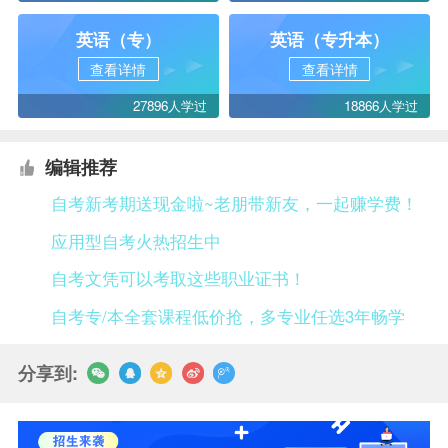
英语（专）
英语（专升本）
查看详情
查看详情
27896人学过
18866人学过
编辑推荐
自考新考期送现金啦~老朋带新友，一起赚学费！
应用型自考火热招生中
自考文凭可以考取这些职业证书！
自考专/本全套课程低价抢，多专业任选3年畅学
分享到: