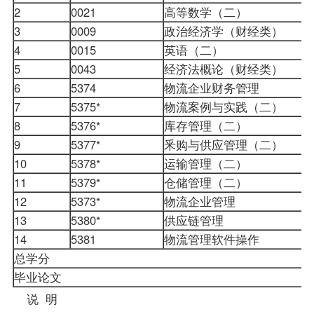
2
0021
高等数学（二）
3
0009
政治经济学（财经类）
4
0015
英语（二）
5
0043
经济法概论（财经类）
6
5374
物流企业财务管理
7
5375*
物流案例与实践（二）
8
5376*
库存管理（二）
9
5377*
釆购与供应管理（二）
10
5378*
运输管理（二）
11
5379*
仓储管理（二）
12
5373*
物流企业管理
13
5380*
供应链管理
14
5381
物流管理软件操作
总学分
毕业论文
说 明