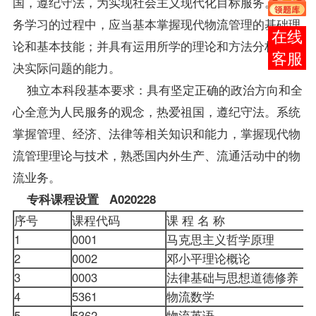
国，遵纪守法，为实现社会主义现代化目标服务。在业
务学习的过程中，应当基本掌握现代物流管理的基础理
报考
论和基本技能；并具有运用所学的理论和方法分析和解
咨询
决实际问题的能力。
独立本科段基本要求：具有坚定正确的政治方向和全
心全意为人民服务的观念，热爱祖国，遵纪守法。系统
掌握管理、经济、法律等相关知识和能力，掌握现代物
流管理理论与技术，熟悉国内外生产、流通活动中的物
流业务。
专科
课程
设置 A020228
序号
课程代码
课 程 名 称
1
0001
马克思主义哲学原理
2
0002
邓小平理论概论
3
0003
法律基础与思想道德修养
4
5361
物流数学
5
5362
物流英语