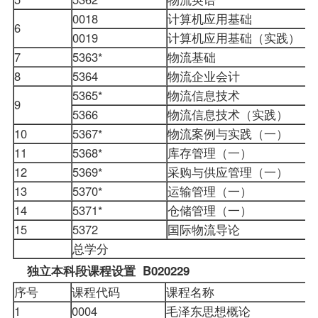
0018
计算机应用基础
6
0019
计算机应用基础（实践）
7
5363*
物流基础
8
5364
物流企业会计
5365*
物流信息技术
9
5366
物流信息技术（实践）
10
5367*
物流案例与实践（一）
11
5368*
库存管理（一）
12
5369*
采购与供应管理（一）
13
5370*
运输管理（一）
14
5371*
仓储管理（一）
15
5372
国际物流导论
总学分
独立本科段课程设置 B020229
序号
课程代码
课程名称
1
0004
毛泽东思想概论