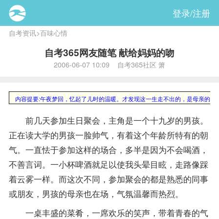
登录/注册
自考资讯
>
百味心情
自考365网友随笔 献给妈妈的吻
2006-06-07 10:09 自考365社区 箫
内容提要:
午夜梦回，忆起了儿时的温暖。才发现这一生走不出的，是母亲的牵
前几天参加生日聚会，主角是一个十九岁的男孩。
正在读大学的男孩一脸帅气，有着这个年龄所特有的朝
气。一直怯于参加这样的场合，多半是因为不会喝酒，
不善言词。一小杯啤酒就足以使我头晕目眩，走路像踩
着云雾一样。而这次不同，参加聚会的都是熟悉的同事
或朋友，男孩的母亲也在场，气氛温馨而热烈。
一桌丰盛的菜肴，一席欢乐的笑声，带着青春的气