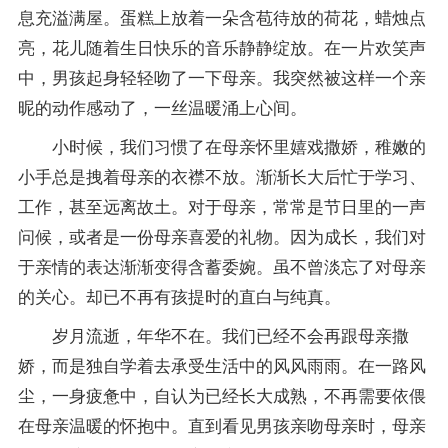
息充溢满屋。蛋糕上放着一朵含苞待放的荷花，蜡烛点
亮，花儿随着生日快乐的音乐静静绽放。在一片欢笑声
中，男孩起身轻轻吻了一下母亲。我突然被这样一个亲
昵的动作感动了，一丝温暖涌上心间。
小时候，我们习惯了在母亲怀里嬉戏撒娇，稚嫩的
小手总是拽着母亲的衣襟不放。渐渐长大后忙于学习、
工作，甚至远离故土。对于母亲，常常是节日里的一声
问候，或者是一份母亲喜爱的礼物。因为成长，我们对
于亲情的表达渐渐变得含蓄委婉。虽不曾淡忘了对母亲
的关心。却已不再有孩提时的直白与纯真。
岁月流逝，年华不在。我们已经不会再跟母亲撒
娇，而是独自学着去承受生活中的风风雨雨。在一路风
尘，一身疲惫中，自认为已经长大成熟，不再需要依偎
在母亲温暖的怀抱中。直到看见男孩亲吻母亲时，母亲