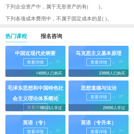
下列企业资产中，属于无形资产的有( )。
下列各项成本费用中，不属于固定成本的是( )。
热门课程
报名咨询
中国近现代史纲要
马克思主义基本原理
查看详情
查看详情
14888人已购买
23888人已购买
毛泽东思想和中国特色社
思想道德与法治
查看详情
会主义理论体系概论
查看详情
16523人学过
29956人学过
英语（专）
英语（专升本）
查看详情
查看详情