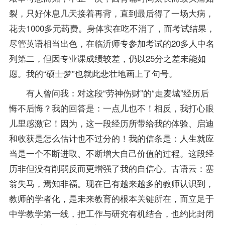
裂，只好休息几天接着再背，直到最后得了一场大病，
花去1000多元药费。身体实在吃不消了，而考试结果，
尽管英语相当出色，在临沂师专参加考试的20多人中名
列第二，但因专业课成绩较差，仍以25分之差未能如
愿。我的“硕士梦”也就此悲壮地画上了句号。
有人曾问我：对这段“劳神伤财”的“走麦城”经历后
悔不后悔？我的回答是：一点儿也不！相反，我打心眼
儿里感激它！因为，这一段经历所带给我的体验、启迪
和收获是怎么估计也不过分的！我的信条是：人生就应
当是一个不断进取、不断增大自己价值的过程。这段经
历非但没有削弱反而更增强了我的自信心。古语云：塞
翁失马，焉知非福。现在已有越来越多的教师认识到，
教师的学者化，是未来教育的根本关键所在，而立足于
中学教学第一线，把工作与研究有机结合，也约比封闭