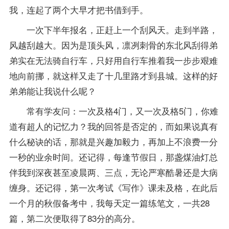
我，连起了两个大早才把书借到手。
一次下半年报名，正赶上一个刮风天。走到半路，
风越刮越大。因为是顶头风，凛冽刺骨的东北风刮得弟
弟实在无法骑自行车，只好用自行车推着我一步步艰难
地向前挪，就这样又走了十几里路才到县城。这样的好
弟弟能让我说什么呢？
常有学友问：一次及格4门，又一次及格5门，你难
道有超人的记忆力？我的回答是否定的，而如果说真有
什么秘诀的话，那就是兴趣加毅力，再加上不浪费一分
一秒的业余时间。还记得，每逢节假日，那盏煤油灯总
伴我到深夜甚至凌晨两、三点，无论严寒酷暑还是大病
缠身。还记得，第一次考试《写作》课未及格，在此后
一个月的秋假备考中，我每天定一篇练笔文，一共28
篇，第二次便取得了83分的高分。