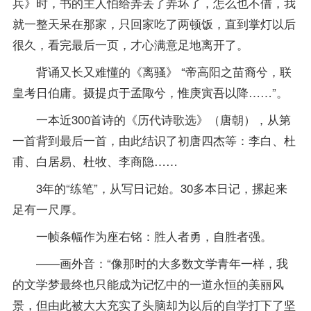
兵》时，书的主人怕给弄丢了弄坏了，怎么也不借，我
就一整天呆在那家，只回家吃了两顿饭，直到掌灯以后
很久，看完最后一页，才心满意足地离开了。
背诵又长又难懂的《离骚》 “帝高阳之苗裔兮，联
皇考日伯庸。摄提贞于孟陬兮，惟庚寅吾以降……”。
一本近300首诗的《历代诗歌选》（唐朝），从第
一首背到最后一首，由此结识了初唐四杰等：李白、杜
甫、白居易、杜牧、李商隐……
3年的“练笔”，从写日记始。30多本日记，摞起来
足有一尺厚。
一帧条幅作为座右铭：胜人者勇，自胜者强。
——画外音：“像那时的大多数文学青年一样，我
的文学梦最终也只能成为记忆中的一道永恒的美丽风
景，但由此被大大充实了头脑却为以后的自学打下了坚