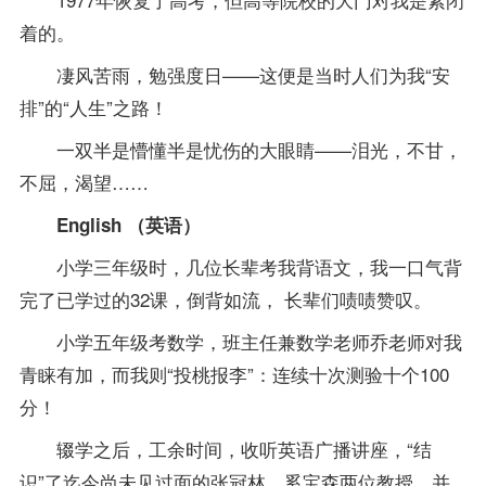
着的。
凄风苦雨，勉强度日——这便是当时人们为我“安
排”的“人生”之路！
一双半是懵懂半是忧伤的大眼睛——泪光，不甘，
不屈，渴望……
English （英语）
小学三年级时，几位长辈考我背语文，我一口气背
完了已学过的32课，倒背如流， 长辈们啧啧赞叹。
小学五年级考数学，班主任兼数学
老师
乔老师对我
青睐有加，而我则“投桃报李”：连续十次测验十个100
分！
辍学之后，工余时间，收听英语广播讲座，“结
识”了迄今尚未见过面的张冠林、奚宝森两位教授，并