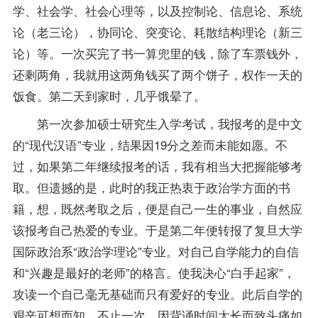
学、社会学、社会心理等，以及控制论、信息论、系统
论（老三论），协同论、突变论、耗散结构理论（新三
论）等。一次买完了书一算兜里的钱，除了车票钱外，
还剩两角，我就用这两角钱买了两个饼子，权作一天的
饭食。第二天到家时，几乎饿晕了。
第一次参加硕士研究生入学考试，我报考的是中文
的“
现代汉语
”专业，结果因19分之差而未能如愿。不
过，如果第二年继续报考的话，我有相当大把握能够考
取。但遗撼的是，此时的我正热衷于政治学方面的书
籍，想，既然考取之后，便是自己一生的事业，自然应
该报考自己热爱的专业。于是第二年便转报了复旦大学
国际政治系“政治学理论”专业。对自己自学能力的自信
和“兴趣是最好的老师”的格言。使我决心“白手起家”，
攻读一个自己毫无基础而只有爱好的专业。此后自学的
艰辛可想而知，不止一次，因背诵时间太长而致头痛如