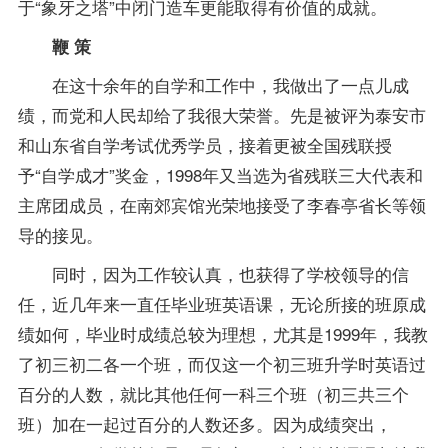
于“象牙之塔”中闭门造车更能取得有价值的成就。
鞭 策
在这十余年的自学和工作中，我做出了一点儿成
绩，而党和人民却给了我很大荣誉。先是被评为泰安市
和山东省自学考试优秀学员，接着更被全国残联授
予“自学成才”奖金，1998年又当选为省残联三大代表和
主席团成员，在南郊宾馆光荣地接受了李春亭省长等领
导的接见。
同时，因为工作较认真，也获得了学校领导的信
任，近几年来一直任毕业班英语课，无论所接的班原成
绩如何，毕业时成绩总较为理想，尤其是1999年，我教
了初三初二各一个班，而仅这一个初三班升学时英语过
百分的人数，就比其他任何一科三个班（初三共三个
班）加在一起过百分的人数还多。因为成绩突出，