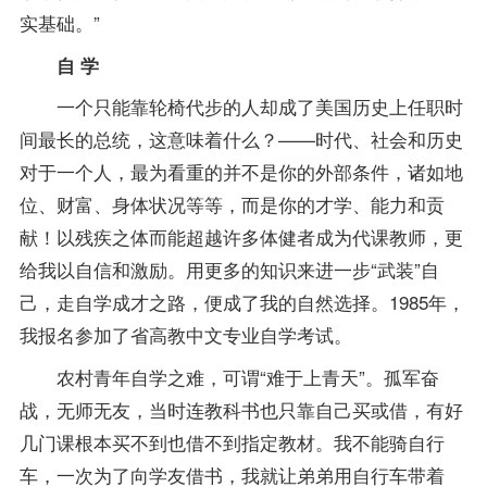
实基础。”
自 学
一个只能靠轮椅代步的人却成了美国历史上任职时
间最长的总统，这意味着什么？——时代、社会和历史
对于一个人，最为看重的并不是你的外部条件，诸如地
位、财富、身体状况等等，而是你的才学、能力和贡
献！以残疾之体而能超越许多体健者成为代课教师，更
给我以自信和激励。用更多的知识来进一步“武装”自
己，走自学成才之路，便成了我的自然选择。1985年，
我
报名
参加了省高教中文专业自学考试。
农村青年自学之难，可谓“难于上青天”。孤军奋
战，无师无友，当时连教科书也只靠自己买或借，有好
几门课根本买不到也借不到指定
教材
。我不能骑自行
车，一次为了向学友借书，我就让弟弟用自行车带着