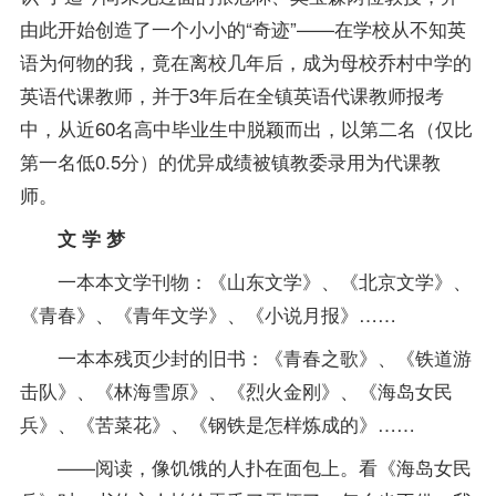
由此开始创造了一个小小的“奇迹”——在学校从不知英
语为何物的我，竟在离校几年后，成为母校乔村中学的
英语代课教师，并于3年后在全镇英语代课教师
报考
中，从近60名高中毕业生中脱颖而出，以第二名（仅比
第一名低0.5分）的优异成绩被镇教委录用为代课教
师。
文 学 梦
一本本文学刊物：《山东文学》、《北京文学》、
《青春》、《青年文学》、《小说月报》……
一本本残页少封的旧书：《青春之歌》、《铁道游
击队》、《林海雪原》、《烈火金刚》、《海岛女民
兵》、《苦菜花》、《钢铁是怎样炼成的》……
——阅读，像饥饿的人扑在面包上。看《海岛女民