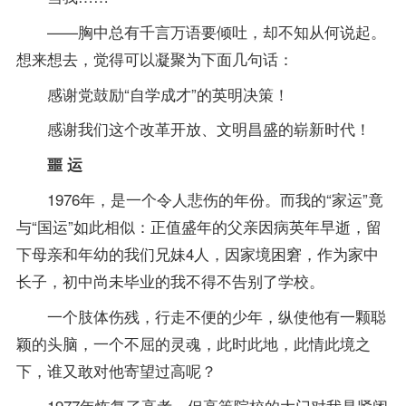
——胸中总有千言万语要倾吐，却不知从何说起。
想来想去，觉得可以凝聚为下面几句话：
感谢党鼓励“自学成才”的英明决策！
感谢我们这个改革开放、文明昌盛的崭新时代！
噩 运
1976年，是一个令人悲伤的年份。而我的“家运”竟
与“国运”如此相似：正值盛年的父亲因病英年早逝，留
下母亲和年幼的我们兄妹4人，因家境困窘，作为家中
长子，初中尚未毕业的我不得不告别了学校。
一个肢体伤残，行走不便的少年，纵使他有一颗聪
颖的头脑，一个不屈的灵魂，此时此地，此情此境之
下，谁又敢对他寄望过高呢？
1977年恢复了高考，但高等院校的大门对我是紧闭