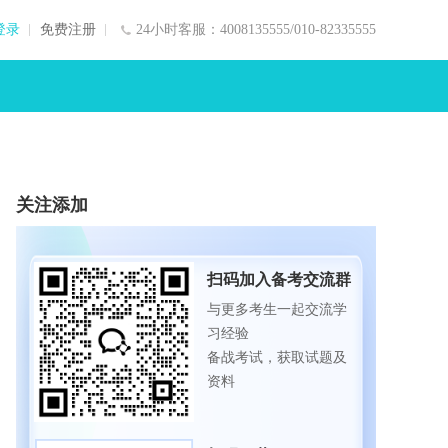
登录
免费注册
24小时客服：4008135555/010-82335555
关注添加
扫码加入备考交流群
与更多考生一起交流学
习经验
备战考试，获取试题及
资料