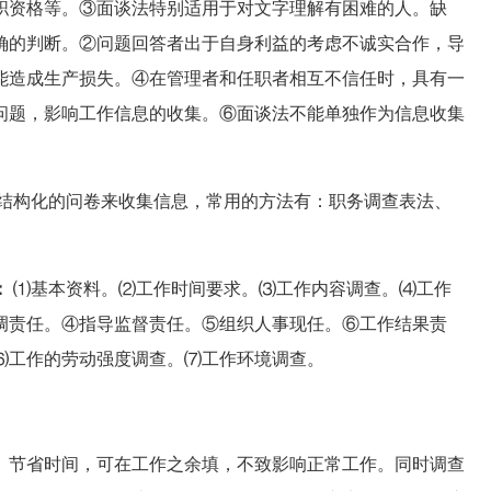
职资格等。③面谈法特别适用于对文字理解有困难的人。缺
确的判断。②问题回答者出于自身利益的考虑不诚实合作，导
能造成生产损失。④在管理者和任职者相互不信任时，具有一
问题，影响工作信息的收集。⑥面谈法不能单独作为信息收集
结构化的问卷来收集信息，常用的方法有：职务调查表法、
：
⑴基本资料。⑵工作时间要求。⑶工作内容调查。⑷工作
调责任。④指导监督责任。⑤组织人事现任。⑥工作结果责
⑹工作的劳动强度调查。⑺工作环境调查。
、节省时间，可在工作之余填，不致影响正常工作。同时调查