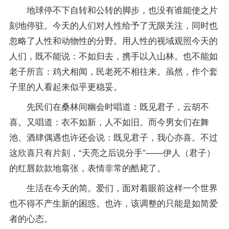
地球停不下自转和公转的脚步，也没有谁能使之片
刻地停驻。今天的人们对人性给予了无限关注，同时也
忽略了人性和动物性的分野。用人性的视域观照今天的
人们，既不能说：不如归去，携手以入山林。也不能如
老子所言：鸡犬相闻，民老死不相往来。虽然，作个套
子里的人看起来似乎更稳妥。
先民们在桑林间幽会时唱道：既见君子，云胡不
喜。又唱道：衣不如新，人不如旧。而今男女们在舞
池、酒肆偶遇也许还会说：既见君子，我心亦喜。不过
这欣喜只有片刻，“天亮之后说分手”——伊人（君子）
的红唇款款地翕张，表情非常的酷毙了。
生活在今天的简。爱们，面对着眼前这样一个世界
也不得不产生新的困惑。也许，该调整的只能是如简爱
者的心态。