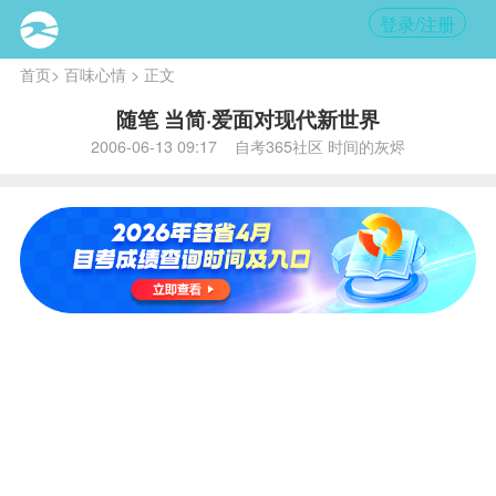
登录/注册
首页
>
百味心情
> 正文
随笔 当简·爱面对现代新世界
2006-06-13 09:17 自考365社区 时间的灰烬
内
容提
要:
在历
史上
漫长
而又
黑暗
的年
代
里，