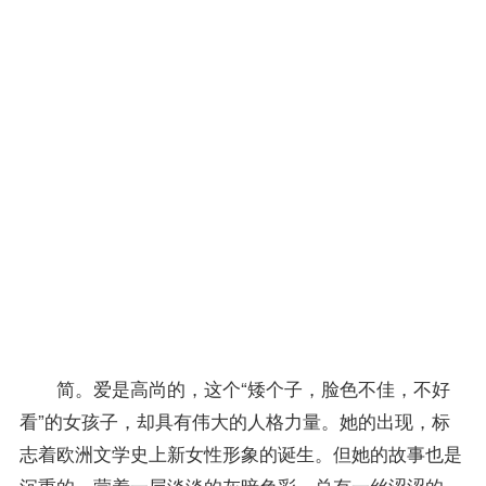
要付
出血
的代
价。
一代
代人
终其
一生
也没
能找
到自
己的
幸
福。
简。爱是高尚的，这个“矮个子，脸色不佳，不好
看”的女孩子，却具有伟大的人格力量。她的出现，标
志着欧洲文学史上新女性形象的诞生。但她的故事也是
沉重的，蒙着一层淡淡的灰暗色彩，总有一丝涩涩的，