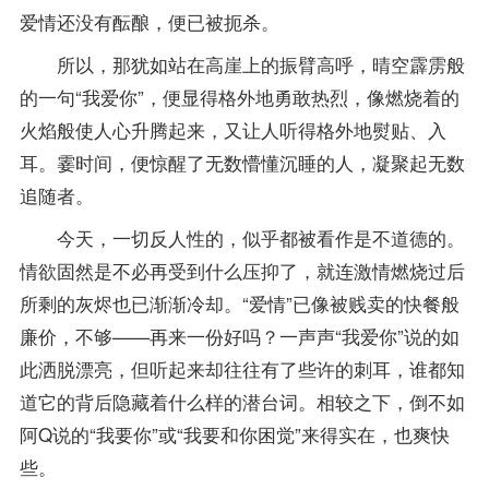
爱情还没有酝酿，便已被扼杀。
所以，那犹如站在高崖上的振臂高呼，晴空霹雳般
的一句“我爱你”，便显得格外地勇敢热烈，像燃烧着的
火焰般使人心升腾起来，又让人听得格外地熨贴、入
耳。霎时间，便惊醒了无数懵懂沉睡的人，凝聚起无数
追随者。
今天，一切反人性的，似乎都被看作是不道德的。
情欲固然是不必再受到什么压抑了，就连激情燃烧过后
所剩的灰烬也已渐渐冷却。“爱情”已像被贱卖的快餐般
廉价，不够——再来一份好吗？一声声“我爱你”说的如
此洒脱漂亮，但听起来却往往有了些许的刺耳，谁都知
道它的背后隐藏着什么样的潜台词。相较之下，倒不如
阿Q说的“我要你”或“我要和你困觉”来得实在，也爽快
些。