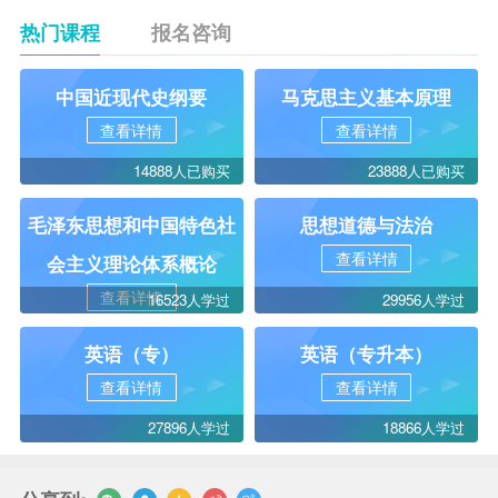
热门课程
报名咨询
中国近现代史纲要
马克思主义基本原理
查看详情
查看详情
14888人已购买
23888人已购买
毛泽东思想和中国特色社
思想道德与法治
查看详情
会主义理论体系概论
查看详情
16523人学过
29956人学过
英语（专）
英语（专升本）
查看详情
查看详情
27896人学过
18866人学过