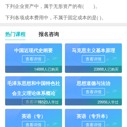
下列企业资产中，属于无形资产的有( )。
下列各项成本费用中，不属于固定成本的是( )。
热门课程
报名咨询
中国近现代史纲要
马克思主义基本原理
查看详情
查看详情
14888人已购买
23888人已购买
毛泽东思想和中国特色社
思想道德与法治
查看详情
会主义理论体系概论
查看详情
16523人学过
29956人学过
英语（专）
英语（专升本）
查看详情
查看详情