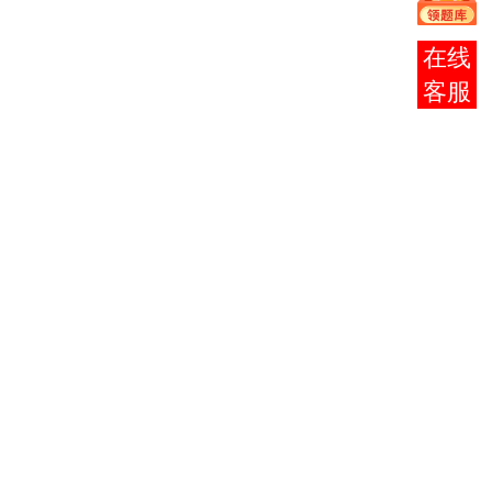
理
英语
在线
3
0015
1802
14
英语（二）
（二）
客服
高等数学
高等数学（工
4
0023
1803
（工
10
本）
本）
复变函数
5
2199
1804
与积分变
6
工程数学
换
6
2305
1805
电磁学
3
电磁学
自动控制
2306
理论
4.5
（二）
自动控制理论
自动控制
7
1806
（B）
理论
2307
（二）
0.5
（实