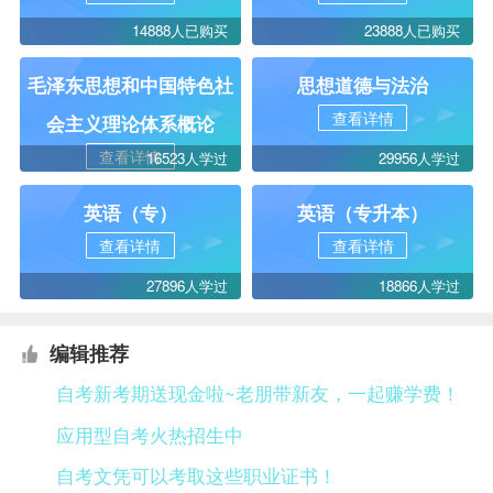
14888人已购买
23888人已购买
毛泽东思想和中国特色社
思想道德与法治
查看详情
会主义理论体系概论
查看详情
16523人学过
29956人学过
英语（专）
英语（专升本）
查看详情
查看详情
27896人学过
18866人学过
编辑推荐
自考新考期送现金啦~老朋带新友，一起赚学费！
应用型自考火热招生中
自考文凭可以考取这些职业证书！