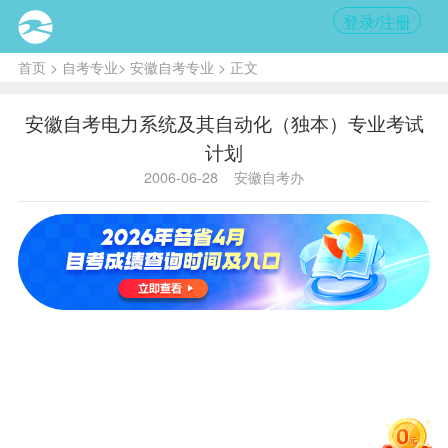
登录/注册
首页
>
自考专业
>
安徽自考专业
> 正文
安徽自考电力系统及其自动化（独本）专业考试
计划
2006-06-28
安徽自考办
主考学校：合肥工业大学 B080605电力系统及其自
动化（独立本科段）考试计划
序
新计划
课
学
国码
省码
老计划课程
号
程
分
毛泽东思
1
0004
1820
2
想概论
中国革命史
一代
马克思主
（0007）
二
义政治经
2
0005
1821
3
济学原