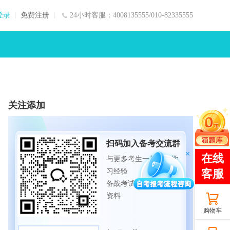
登录
免费注册
24小时客服：4008135555/010-82335555
关注添加
扫码加入备考交流群
与更多考生一起交流学
习经验
备战考试，获取试题及
资料
购物车