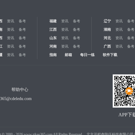
西
资讯
备考
福建
资讯
备考
辽宁
资讯
备考
南
资讯
备考
江西
资讯
备考
湖南
资讯
备考
西
资讯
备考
山东
资讯
备考
河北
资讯
备考
江
资讯
备考
河南
资讯
备考
广西
资讯
备考
疆
资讯
备考
指南
邮箱
每日一练
软件下载
帮助中心
o365@cdeledu.com
APP下
t
©
2000 -
2026
www.zikao365.com All Rights Reserved. 北京远程叁陆伍科技有限