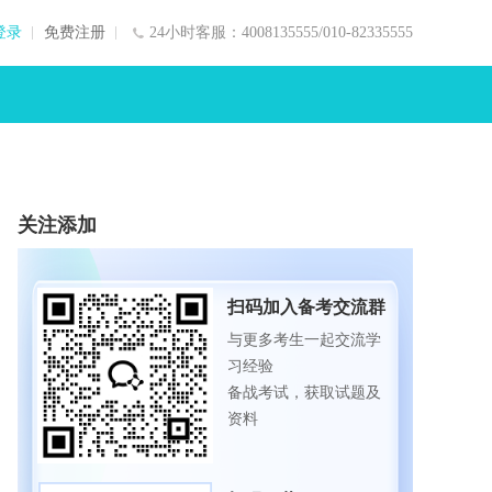
登录
免费注册
24小时客服：4008135555/010-82335555
关注添加
扫码加入备考交流群
与更多考生一起交流学
习经验
备战考试，获取试题及
资料