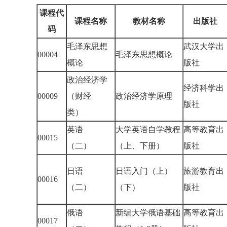
课程代
课程名称
教材名称
出版社
码
毛泽东思想
武汉大学出
00004
毛泽东思想概论
概论
版社
政治经济学
经济科学出
00009
（财经
政治经济学原理
版社
类）
英语
大学英语自学教程
高等教育出
00015
（二）
（上、下册）
版社
日语
日语入门（上）
旅游教育出
00016
（二）
（下）
版社
俄语
新编大学俄语基础
高等教育出
00017