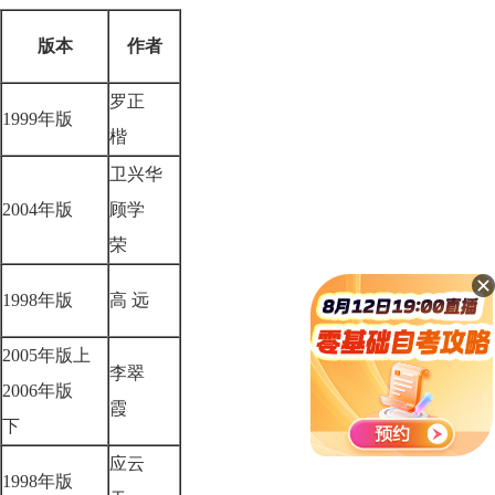
版本
作者
罗正
1999年版
楷
卫兴华
2004年版
顾学
荣
1998年版
高 远
2005年版上
李翠
2006年版
霞
下
应云
1998年版