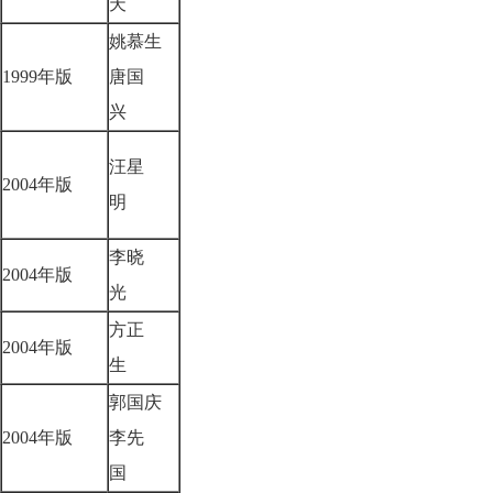
天
姚慕生
1999年版
唐国
兴
汪星
2004年版
明
李晓
2004年版
光
方正
2004年版
生
郭国庆
2004年版
李先
国