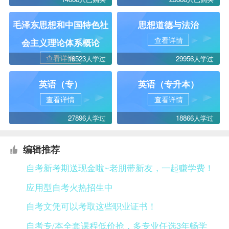
毛泽东思想和中国特色社
思想道德与法治
查看详情
会主义理论体系概论
查看详情
16523人学过
29956人学过
英语（专）
英语（专升本）
查看详情
查看详情
27896人学过
18866人学过
编辑推荐
自考新考期送现金啦~老朋带新友，一起赚学费！
应用型自考火热招生中
自考文凭可以考取这些职业证书！
自考专/本全套课程低价抢，多专业任选3年畅学