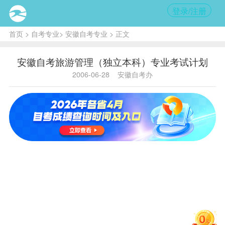
登录/注册
首页
>
自考专业
>
安徽自考专业
> 正文
安徽自考旅游管理（独立本科）专业考试计划
2006-06-28
安徽自考办
主考学校：安徽师范大学
B020210旅游管理（独立本科
段）考试计划
序
课程
名
学
国码
省码
号
称
分
毛泽东
1
0004
8301
思想概
2
论
马克思