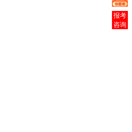
主义政
2
0005
8302
治经济
3
学原
在线
理
客服
企业管
3
0144
8303
理概
5
论
西方经
4
0139
8304
济学
概
4
论
组织行
5
7051
8305
为学
原
4
理
旅游英
6
6120
8306
12
语
旅游法
7
7052
8307
5
学
旅游社