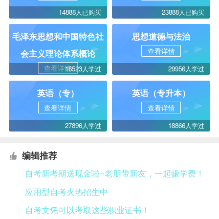
14888人已购买
23888人已购买
毛泽东思想和中国特色社
思想道德与法治
查看详情
会主义理论体系概论
查看详情
16523人学过
29956人学过
英语（专）
英语（专升本）
查看详情
查看详情
27896人学过
18866人学过
编辑推荐
自考新考期送现金啦~老朋带新友，一起赚学费！
应用型自考火热招生中
自考文凭可以考取这些职业证书！