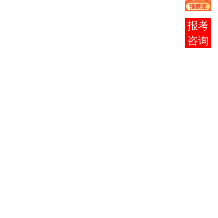
3
0003
2618
与思想道
2
德修养
在线
政治经济
客服
政治经济学（财
4
0009
2606
学（财
6
经）
经）
高等数学
高等数学
5
0020
2607
6
（一）
（一）
大学语文
6
0010
2605
4
大学语文
（专）
计算机应
0018
2
用基础
计算机应用基
计算机应
7
2614
础
用基础
0019
2
（实
践）
基础会计
8
0041
2608
5
基础
会计学
学