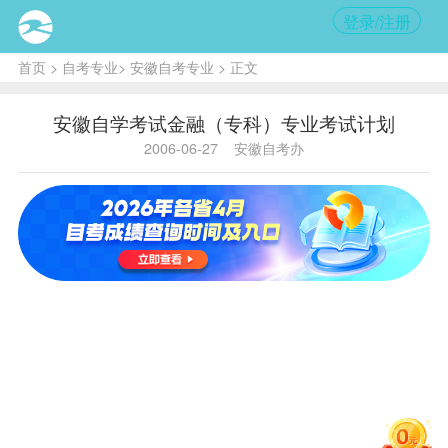
登录/注册
首页
>
自考专业
>
安徽自考专业
> 正文
安徽自学考试金融（专科）专业考试计划
2006-06-27
安徽自考办
主考学校：安徽财经大学 A020105
金融（专
科）
考试计划
新计划课
学
序
国码
省码
老计划课程
程
分
号
马克思主
1
0001
2616
义哲学原
3
理
邓小平理
哲学
一代
2
0002
2617
3
论概论
（0006）
三
法律基础