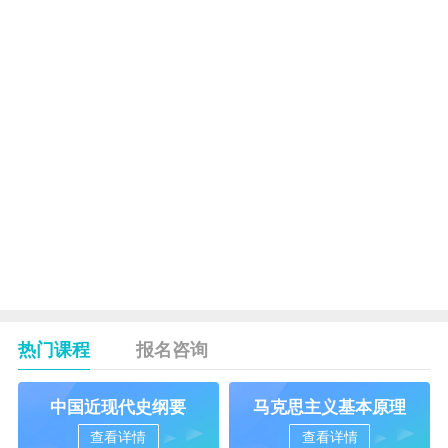
经营
*
中
央银
0074
2620
5
行概
论
二选
16
*
证
一
券投
0075
2621
资与
5
管
理
合
75
计
热门课程
报名咨询
中国近现代史纲要
马克思主义基本原理
查看详情
查看详情