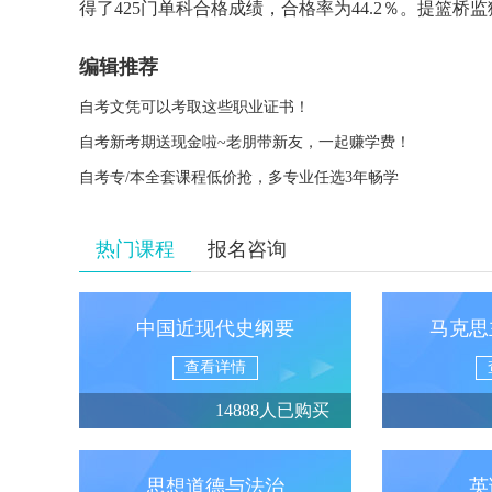
得了425门单科合格成绩，合格率为44.2％。提篮桥监狱
编辑推荐
自考文凭可以考取这些职业证书！
自考新考期送现金啦~老朋带新友，一起赚学费！
自考专/本全套课程低价抢，多专业任选3年畅学
热门课程
报名咨询
中国近现代史纲要
马克思
查看详情
14888人已购买
思想道德与法治
英