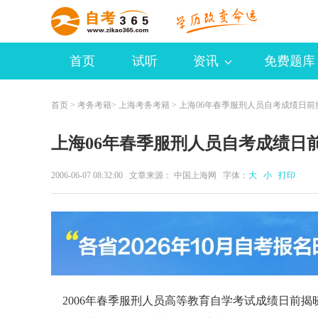
首页
试听
资讯
免费题库
首页
>
考务考籍
>
上海考务考籍
> 上海06年春季服刑人员自考成绩日前
上海06年春季服刑人员自考成绩日
2006-06-07 08:32:00 文章来源： 中国上海网 字体：
大
小
打印
2006年春季服刑人员高等教育自学考试成绩日前揭晓