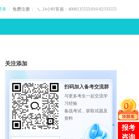
登录
免费注册
24小时客服：4008135555/010-82335555
关注添加
扫码加入备考交流群
与更多考生一起交流学
习经验
备战考试，获取试题及
资料