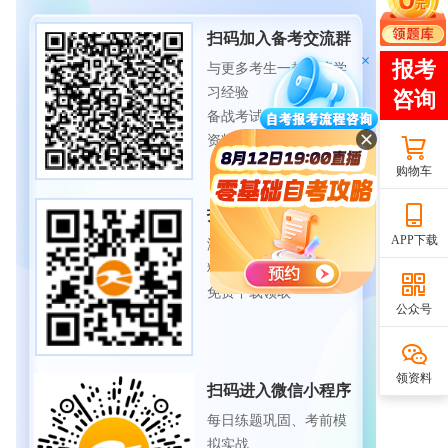
扫码加入备考交流群
与更多考生一起交流学
习经验
备战考试，获取试题及
资料
购物车
扫码下载APP
APP下载
海量历年试题、备考资
料
免费下载领取
公众号
领资料
扫码进入微信小程序
每日练题巩固、考前模
拟实战