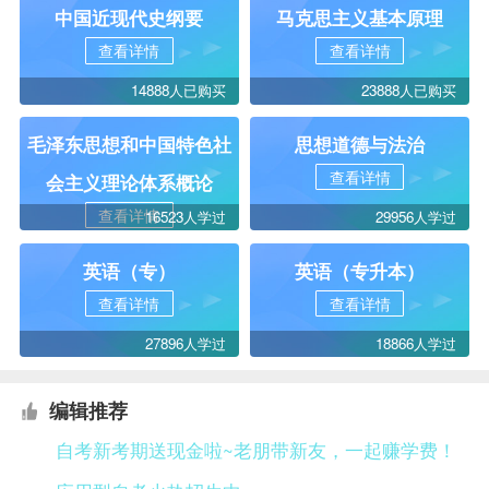
中国近现代史纲要
马克思主义基本原理
查看详情
查看详情
14888人已购买
23888人已购买
毛泽东思想和中国特色社
思想道德与法治
查看详情
会主义理论体系概论
查看详情
16523人学过
29956人学过
英语（专）
英语（专升本）
查看详情
查看详情
27896人学过
18866人学过
编辑推荐
自考新考期送现金啦~老朋带新友，一起赚学费！