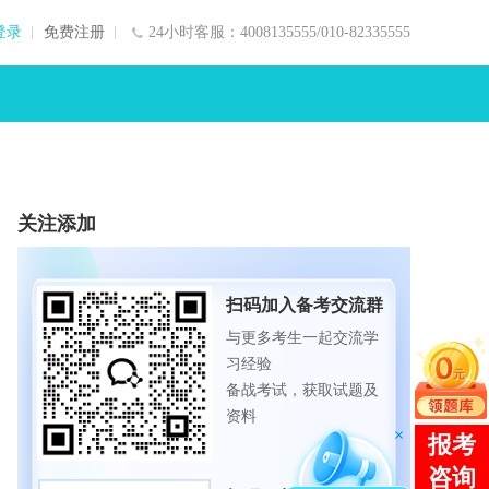
登录
免费注册
24小时客服：4008135555/010-82335555
关注添加
扫码加入备考交流群
与更多考生一起交流学
习经验
备战考试，获取试题及
资料