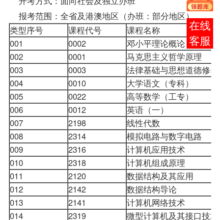
开考方式：面向社会及独立办班
报考范围：全省及港澳地区（办班：部分地区）
报考
类型序号
课程代号
课程名称
咨询
001
0002
邓小平理论概论
002
0001
马克思主义哲学原理
003
0003
法律基础与思想道德修
004
0010
大学语文（专科）
005
0022
高等数学（工专）
006
0012
英语（一）
007
2198
线性代数
008
2314
模拟电路与数字电路
009
2316
计算机应用技术
010
2318
计算机组成原理
011
2120
数据结构
及其应用
012
2142
数据结构导论
013
2141
计算机网络技术
014
2319
微型计算机及其接口技