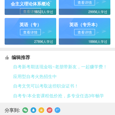
查看详情
会主义理论体系概论
查看详情
16523人学过
29956人学过
英语（专）
英语（专升本）
查看详情
查看详情
27896人学过
18866人学过
编辑推荐
自考新考期送现金啦~老朋带新友，一起赚学费！
应用型自考火热招生中
自考文凭可以考取这些职业证书！
自考专/本全套课程低价抢，多专业任选3年畅学
分享到: