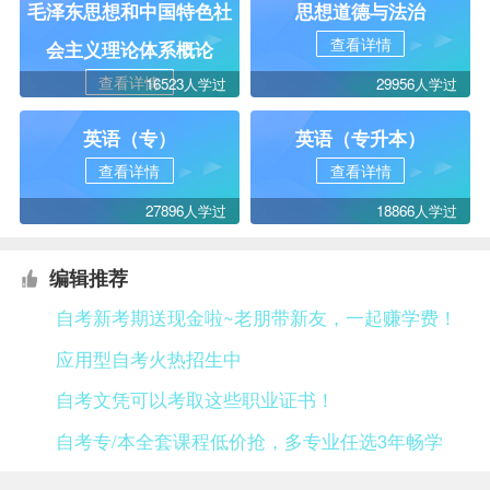
毛泽东思想和中国特色社
思想道德与法治
查看详情
会主义理论体系概论
查看详情
16523人学过
29956人学过
英语（专）
英语（专升本）
查看详情
查看详情
27896人学过
18866人学过
编辑推荐
自考新考期送现金啦~老朋带新友，一起赚学费！
应用型自考火热招生中
自考文凭可以考取这些职业证书！
自考专/本全套课程低价抢，多专业任选3年畅学