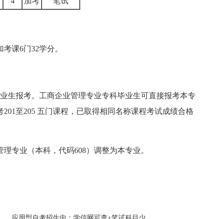
4
加考
笔试
考课6门32学分。
业生报考。工商企业管理专业专科毕业生可直接报考本专
01至205 五门课程，已取得相同名称课程考试成绩合格
管理专业（本科，代码608）调整为本专业。
应用型自考招生中：学信网可查+笔试科目少