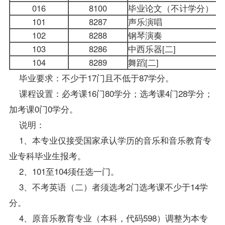
016
8100
毕业论文（不计学分）
101
8287
声乐演唱
102
8288
钢琴演奏
103
8286
中西乐器[二]
104
8289
舞蹈[二]
毕业要求：不少于17门且不低于87学分。
课程设置：必考课16门80学分；选考课4门28学分；
加考课0门0学分。
说明：
1、本专业仅接受国家承认学历的音乐和音乐教育专
业专科
毕业生
报考。
2、101至104须任选一门。
3、不考英语（二）者须选考2门选考课不少于14学
分。
4、原音乐教育专业（本科，代码598）调整为本专