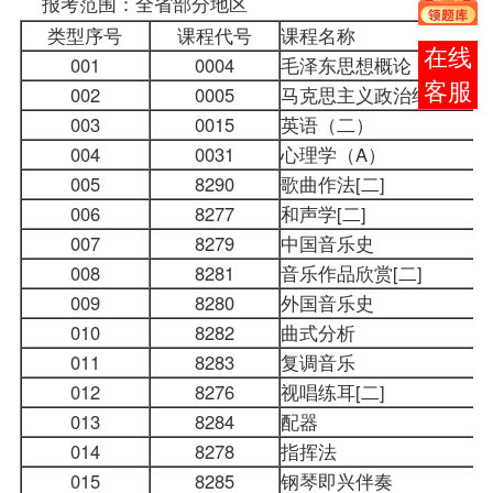
报考
范围：全省部分地区
类型序号
课程
代号
课程名称
在线
001
0004
毛泽东思想概论
客服
002
0005
马克思主义政治经济学原
003
0015
英语（二）
004
0031
心理学（A）
005
8290
歌曲作法[二]
006
8277
和声学[二]
007
8279
中国音乐史
008
8281
音乐作品欣赏[二]
009
8280
外国音乐史
010
8282
曲式分析
011
8283
复调音乐
012
8276
视唱练耳[二]
013
8284
配器
014
8278
指挥法
015
8285
钢琴即兴伴奏