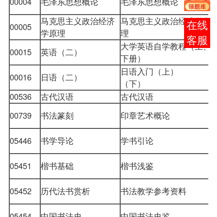
00004
毛泽东思想概论
毛泽东思想概论
马克思主义政治经济
马克思主义政治经济学原
报考
00005
学原理
理
咨询
大学英语自学教程（上、
00015
英语（二）
下册）
日语入门（上）
00016
日语（二）
（下）
00536
古代汉语
古代汉语
00739
书法篆刻
印章艺术概论
05446
书学导论
学书引论
05451
楷书基础
楷书浅鉴
05452
历代法书赏析
书法教学参考资料
05454
中国书法史
中国书法史鉴