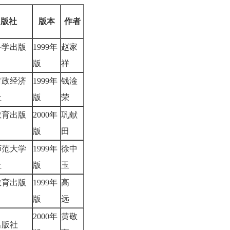
出版社
版本
作者
科学出版
1999年
赵家
版
祥
财政经济
1999年
钱淦
社
版
荣
教育出版
2000年
巩献
版
田
师范大学
1999年
徐中
社
版
玉
教育出版
1999年
高
版
远
2000年
黄敬
出版社