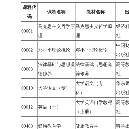
课程代
课程名称
教材名称
码
马克思主义哲学原
马克思主义哲学原
经济
00001
理
理
社
中国
00002
邓小平理论概论
邓小平理论概论
出版
法律基础与思想道
法律基础与思想道
高等
00003
德修养
德修养
社
大学语文（专
华东
00010
大学语文（专）
科）
出版
大学英语自学教程
高等
00012
英语（一）
（上册）
社
00488
健康教育学
健康教育学
科学