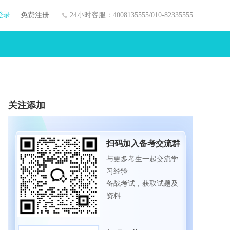
登录
免费注册
24小时客服：4008135555/010-82335555
关注添加
扫码加入备考交流群
与更多考生一起交流学
习经验
备战考试，获取试题及
资料