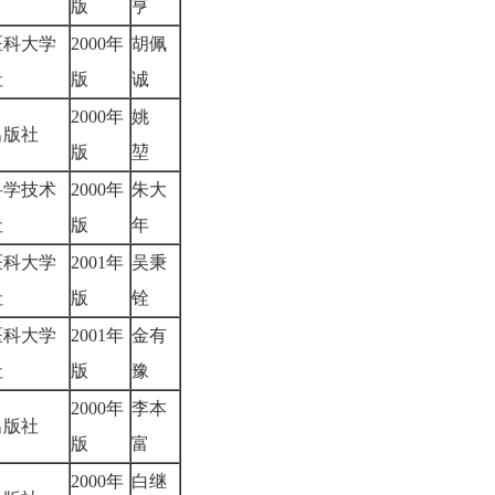
版
亨
医科大学
2000年
胡佩
社
版
诚
2000年
姚
出版社
版
堃
科学技术
2000年
朱大
社
版
年
医科大学
2001年
吴秉
社
版
铨
医科大学
2001年
金有
社
版
豫
2000年
李本
出版社
版
富
2000年
白继