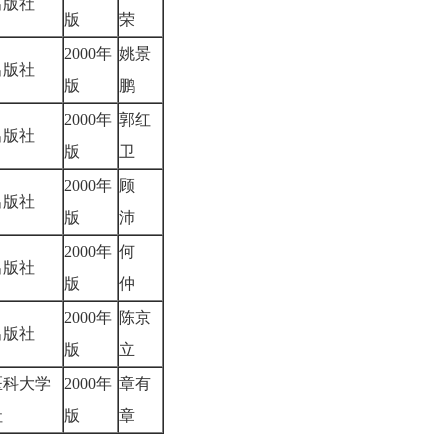
出版社
版
荣
2000年
姚景
出版社
版
鹏
2000年
郭红
出版社
版
卫
2000年
顾
出版社
版
沛
2000年
何
出版社
版
仲
2000年
陈京
出版社
版
立
医科大学
2000年
章有
社
版
章