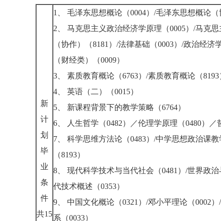
1、 毛泽东思想概论（0004）/毛泽东思想概论（
2、 马克思主义政治经济学原理（0005）/马克
（协作）（8181）/法律基础（0003）/政治经济
（财经类）（0009）
3、 素质教育概论（6763）/素质教育概论（819
4、 英语（二）（0015）
新
5、 新课程背景下的教学策略（6764）
计
6、 人生哲学（0482）／伦理学原理（0480）／哲
划
7、 科学思维方法论（0483）/中学思想政治课教
毕
（8193）
业
8、 现代科学技术与当代社会（0481）/世界政治
条
代技术概述（0353）
件
9、 中国文化概论（0321）/邓小平理论（000
共15
系（0033）