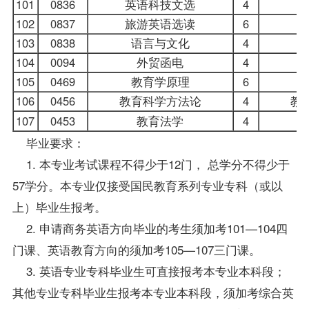
101
0836
英语科技文选
4
英
102
0837
旅游英语选读
6
旅
103
0838
语言与文化
4
104
0094
外贸函电
4
105
0469
教育学原理
6
106
0456
教育科学方法论
4
教
107
0453
教育法学
4
毕业要求：
1. 本专业考试课程不得少于12门， 总学分不得少于
57学分。本专业仅接受国民教育系列专业专科（或以
上）
毕业生
报考。
2. 申请商务英语方向毕业的考生须加考101—104四
门课、英语教育方向的须加考105—107三门课。
3.
英语专业
专科毕业生可直接报考本专业本科段；
其他专业专科毕业生报考本专业本科段，须加考
综合英