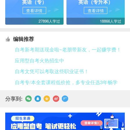
英语（专）
英语（专升本）
查看详情
查看详情
27896人学过
18866人学过
编辑推荐
自考新考期送现金啦~老朋带新友，一起赚学费！
应用型自考火热招生中
自考文凭可以考取这些职业证书！
自考专/本全套课程低价抢，多专业任选3年畅学
分享到: