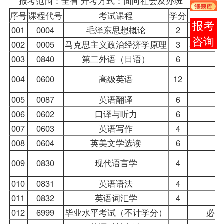
报考范围：全省 开考方式：面向社会及办班
序号
课程代号
考试课程
学分
在线
001
0004
毛泽东思想概论
2
毛
客服
002
0005
马克思主义政治经济学原理
3
马克思主
003
0840
第二外语（日语）
6
004
0600
高级英语
12
005
0087
英语翻译
6
英
006
0602
口译与听力
6
007
0603
英语写作
4
008
0604
英美文学选读
6
英
009
0830
现代语言学
4
010
0831
英语语法
4
现
011
0832
英语词汇学
4
012
6999
毕业水平考试（不计学分）
必考