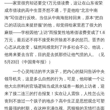
——家里很穷却还要交1万元借读费，这让在山东省荣
成市借读的高中生晋齐想不通，于是他给“北京中南
海”写信进行反映。当信从中南海批转回来，原本“把自
己的话说出来挺舒服”的他，却觉得给家里惹了很大的
麻烦——学校因他“上访”而报复性地将借读费变成了1.6
万元，最后还不得不接受和开除差不多的惩罚。晋齐的
心态从此改变，猛然间感觉到了许多社会不公。他说，
他将来要去当官，目的是去抓那些让他气愤的人。（见
5月23日《中国青年报》）
一个心灵纯洁的半大孩子，把内心的疑问告诉中央
领导机关，这是多么自然的行为，可是，他却被一个让
他大出所料的官场逻辑当成洪水猛兽一般的上访者，迎
来了接二连三的打击报复！实在让人震惊，人性怎么沦
丧到不放过一个孩子的地步？高中生正是思想观念可塑
性最强的时期，在这种充满仇视、恶狠狠的无情打击面