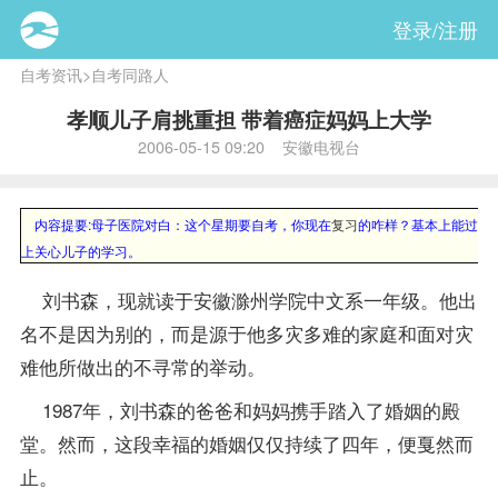
登录/注册
自考资讯
>
自考同路人
孝顺儿子肩挑重担 带着癌症妈妈上大学
2006-05-15 09:20 安徽电视台
内容提要:
母子医院对白：这个星期要自考，你现在
复习
的咋样？基本上能过去
上关心儿子的学习。
刘书森，现就读于安徽滁州学院中文系一年级。他出
名不是因为别的，而是源于他多灾多难的家庭和面对灾
难他所做出的不寻常的举动。
1987年，刘书森的爸爸和妈妈携手踏入了婚姻的殿
堂。然而，这段幸福的婚姻仅仅持续了四年，便戛然而
止。