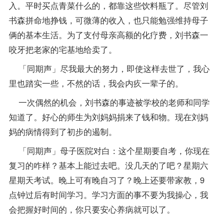
入。平时买点青菜什么的，都靠这些饮料瓶了。尽管刘
书森拼命地挣钱，可微薄的收入，也只能勉强维持母子
俩的基本生活。为了支付母亲高额的化疗费，刘书森一
咬牙把老家的宅基地给卖了。
「同期声」尽我最大的努力，即使这样去世了，我心
里也踏实一些，不然的话，我会内疚一辈子的。
一次偶然的机会，刘书森的事迹被学校的
老师
和同学
知道了。好心的师生为刘妈妈捐来了钱和物。现在刘妈
妈的病情得到了初步的遏制。
「同期声」母子医院对白：这个星期要自考，你现在
复习的咋样？基本上能过去吧。没几天的了吧？星期六
星期天考试。晚上可有晚自习了？晚上还要带家教，9
点钟过后有时间学习。学习方面的事不要为我操心，我
会把握好时间的，你只要安心养病就可以了。