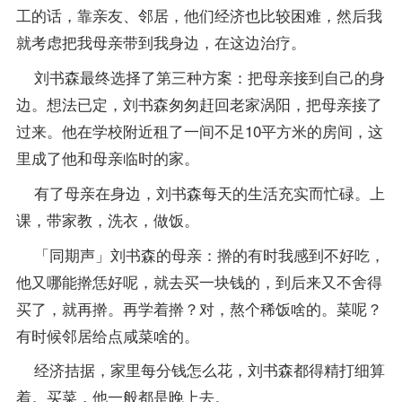
工的话，靠亲友、邻居，他们经济也比较困难，然后我
就考虑把我母亲带到我身边，在这边治疗。
刘书森最终选择了第三种方案：把母亲接到自己的身
边。想法已定，刘书森匆匆赶回老家涡阳，把母亲接了
过来。他在学校附近租了一间不足10平方米的房间，这
里成了他和母亲临时的家。
有了母亲在身边，刘书森每天的生活充实而忙碌。上
课，带家教，洗衣，做饭。
「同期声」刘书森的母亲：擀的有时我感到不好吃，
他又哪能擀恁好呢，就去买一块钱的，到后来又不舍得
买了，就再擀。再学着擀？对，熬个稀饭啥的。菜呢？
有时候邻居给点咸菜啥的。
经济拮据，家里每分钱怎么花，刘书森都得精打细算
着。买菜，他一般都是晚上去。