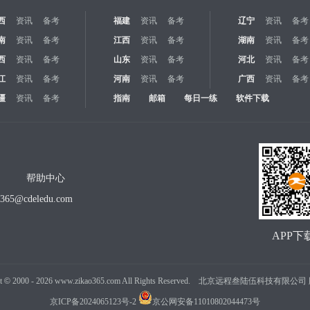
西
资讯
备考
福建
资讯
备考
辽宁
资讯
备考
南
资讯
备考
江西
资讯
备考
湖南
资讯
备考
西
资讯
备考
山东
资讯
备考
河北
资讯
备考
江
资讯
备考
河南
资讯
备考
广西
资讯
备考
疆
资讯
备考
指南
邮箱
每日一练
软件下载
帮助中心
o365@cdeledu.com
APP下
t
©
2000 -
2026
www.zikao365.com All Rights Reserved. 北京远程叁陆伍科技有限
京ICP备2024065123号-2
京公网安备11010802044473号