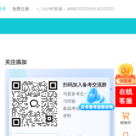
登录
免费注册
24小时客服：4008135555/010-82335555
关注添加
扫码加入备考交流群
与更多考生一起交流学
习经验
备战考试，获取试题及
资料
购物车