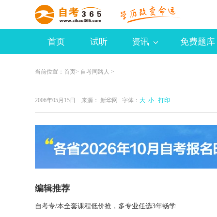
首页
试听
资讯
免费题库
当前位置：
首页
>
自考同路人
>
2006年05月15日 来源：
新华网
字体：
大
小
打印
编辑推荐
自考专/本全套课程低价抢，多专业任选3年畅学