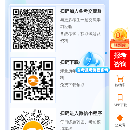
扫码加入备考交流群
与更多考生一起交流学
习经验
备战考试，获取试题及
资料
扫码下载APP
海量历年试题、备考资
料
免费下载领取
购物车
APP下载
扫码进入微信小程序
每日练题巩固、考前模
公众号
拟实战