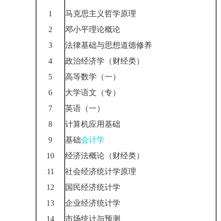
1
马克思主义哲学原理
2
邓小平理论概论
3
法律基础与思想道德修养
4
政治经济学（财经类）
5
高等数学（一）
6
大学语文（专）
7
英语（一）
8
计算机应用基础
9
基础
会计学
10
经济法概论（财经类）
11
社会经济统计学原理
12
国民经济统计学
13
企业经济统计学
14
市场统计与预测