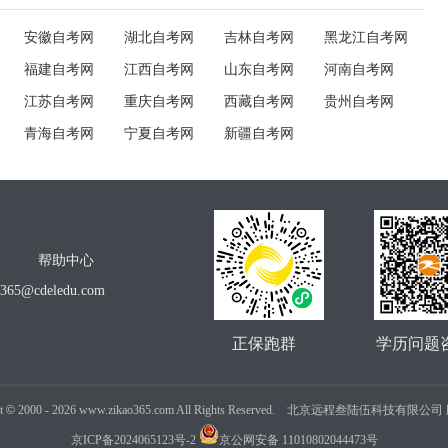
安徽自考网
湖北自考网
吉林自考网
黑龙江自考网
福建自考网
江西自考网
山东自考网
河南自考网
江苏自考网
重庆自考网
西藏自考网
贵州自考网
青海自考网
宁夏自考网
新疆自考网
帮助中心
o365@cdeledu.com
正保跑群
学历问题
t
©
2000 -
2026
www.zikao365.com All Rights Reserved. 北京远程叁陆伍科技有限
京ICP备2024065123号-2
京公网安备 11010802044473号