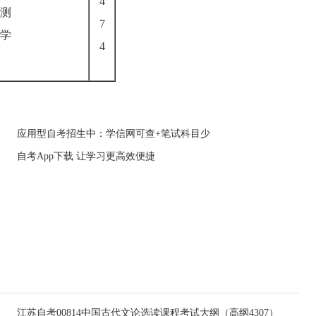
4
测
7
学
4
应用型自考招生中：学信网可查+笔试科目少
自考App下载 让学习更高效便捷
江苏自考00814中国古代文论选读课程考试大纲（高纲4307）