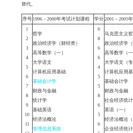
替代。
序号
1996－2000年考试计划课程
学分
2001－20
1
6
哲学
马克思主义哲
2
8
政治经济学（财经类）
政治经济学（
3
6
高等数学（一）
高等数学（一
4
6
大学语文
大学语文（专
5
4
计算机应用基础
计算机应用基
6
5
基础会计学
基础会计学
7
5
财政与金融
财政与金融
8
8
统计学
社会经济统计
9
6
基础英语
英语（一）
10
5
经济法概论
经济法概论（
11
6
管理信息系统
企业经济统计