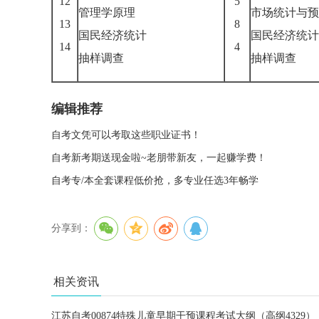
12
5
管理学原理
市场统计与预
13
8
国民经济统计
国民经济统计
14
4
抽样调查
抽样调查
编辑推荐
自考文凭可以考取这些职业证书！
自考新考期送现金啦~老朋带新友，一起赚学费！
自考专/本全套课程低价抢，多专业任选3年畅学
分享到：
相关资讯
江苏自考00874特殊儿童早期干预课程考试大纲（高纲4329）