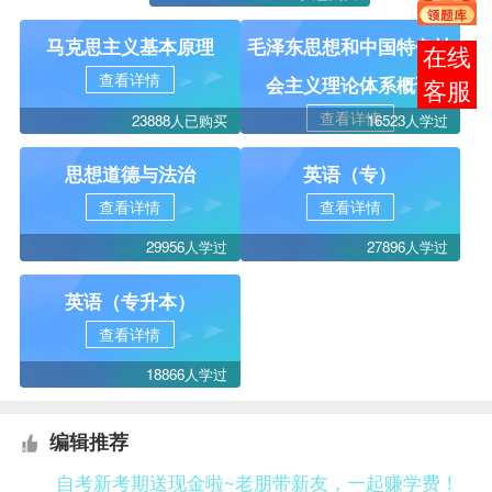
马克思主义基本原理
毛泽东思想和中国特色社
在线
查看详情
会主义理论体系概论
客服
查看详情
23888人已购买
16523人学过
思想道德与法治
英语（专）
查看详情
查看详情
29956人学过
27896人学过
英语（专升本）
查看详情
18866人学过
编辑推荐
自考新考期送现金啦~老朋带新友，一起赚学费！