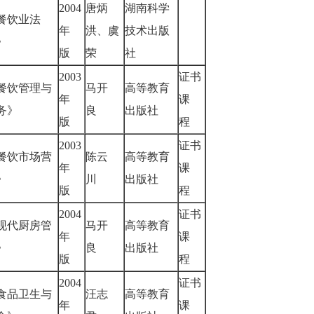
2004
唐炳
湖南科学
餐饮业法
年
洪、虞
技术出版
规》
版
荣
社
2003
证书
餐饮管理与
马开
高等教育
年
课
务》
良
出版社
版
程
2003
证书
餐饮市场营
陈云
高等教育
年
课
销》
川
出版社
版
程
2004
证书
现代厨房管
马开
高等教育
年
课
理》
良
出版社
版
程
2004
证书
食品卫生与
汪志
高等教育
年
课