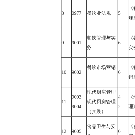
《
8
0977
餐饮业法规
5
餐饮管理与实
《
9
9001
6
务
实
餐饮市场营销
《
10
9002
6
现代厨房管理
9003
4
《
11
现代厨房管理
9004
2
（实践）
食品卫生与安
《
12
9005
6