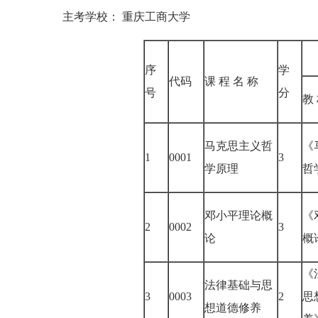
主考学校： 重庆工商大学
序
学
代码
课 程 名 称
号
分
教
马克思主义哲
《
1
0001
3
学原理
哲
邓小平理论概
《
2
0002
3
论
概
《
法律基础与思
3
0003
2
思
想道德修养