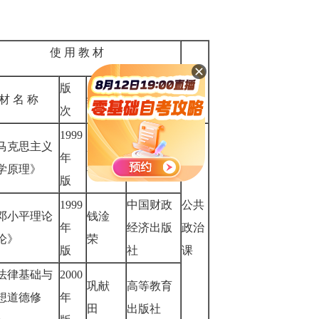
使 用 教 材
备
版
注
 材 名 称
编 者
出 版 社
次
1999
马克思主义
赵家
经济科学
年
学原理》
祥
出版社
版
1999
中国财政
公共
邓小平理论
钱淦
年
经济出版
政治
论》
荣
版
社
课
法律基础与
2000
巩献
高等教育
想道德修
年
田
出版社