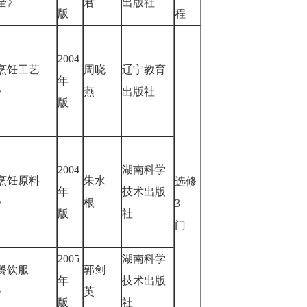
全》
君
出版社
版
程
2004
烹饪工艺
周晓
辽宁教育
年
学》
燕
出版社
版
2004
湖南科学
烹饪原料
朱水
选修
年
技术出版
学》
根
3
版
社
门
2005
湖南科学
餐饮服
郭剑
年
技术出版
务》
英
版
社