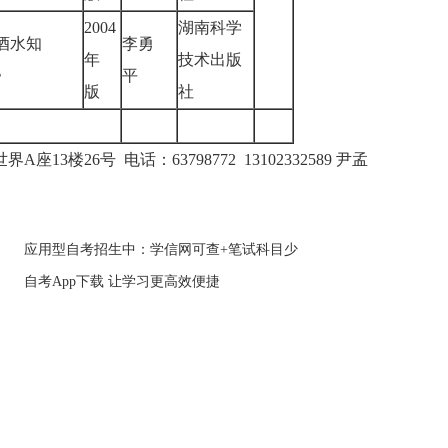
2004
湖南科学
酒水知
李勇
年
技术出版
识》
平
版
社
26号 电话：63798772 13102332589 尹孟
应用型自考招生中：学信网可查+笔试科目少
自考App下载 让学习更高效便捷