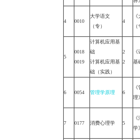
大学语文
《
4
0010
4
（专）
（
计算机应用基
0018
础
2
《
5
0019
计算机应用基
2
基
础（实践）
《
6
0054
管理学原理
6
《
7
0177
消费心理学
5