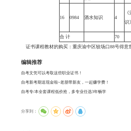
《
16
0984
酒水知识
4
合 计
70
证书课程教材的购买：重庆渝中区较场口88号得意世界A座13楼
编辑推荐
自考文凭可以考取这些职业证书！
自考新考期送现金啦~老朋带新友，一起赚学费！
自考专/本全套课程低价抢，多专业任选3年畅学
分享到：