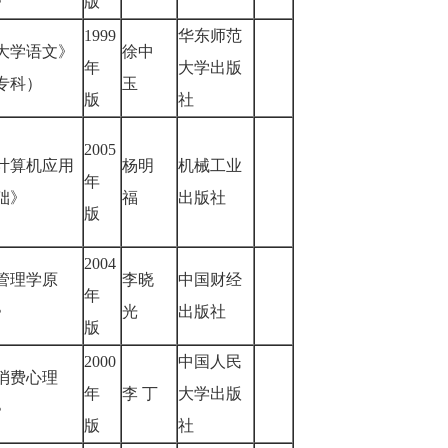
养》
版
1999
华东师范
大学语文》
徐中
年
大学出版
专科）
玉
版
社
2005
计算机应用
杨明
机械工业
年
础》
福
出版社
版
2004
管理学原
李晓
中国财经
年
理》
光
出版社
版
2000
中国人民
消费心理
年
李 丁
大学出版
学》
版
社