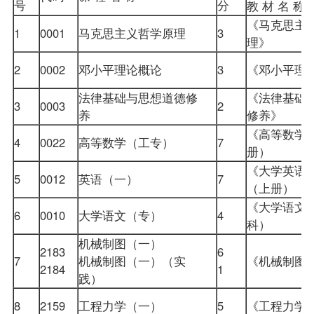
号
分
教 材 名 
《马克思主
1
0001
马克思主义哲学原理
3
理》
2
0002
邓小平理论概论
3
《邓小平理
法律基础与思想道德修
《法律基础
3
0003
2
养
修养》
《高等数学
4
0022
高等数学（工专）
7
册）
《大学英语
5
0012
英语（一）
7
（上册）
《大学语文
6
0010
大学语文
（专）
4
科）
机械制图（一）
2183
6
7
机械制图（一）（实
《机械制
2184
1
践）
8
2159
工程力学（一）
5
《工程力学