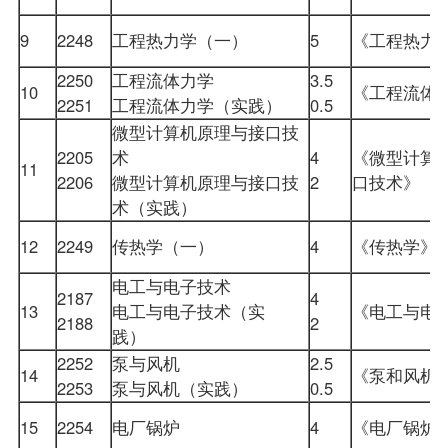
9
2248
工程热力学（一）
5
《工程热
2250
工程流体力学
3.5
10
《工程流体
2251
工程流体力学（实践）
0.5
微型计算机原理与接口技
2205
术
4
《微型计算
11
2206
微型计算机原理与接口技
2
口技术》
术（实践）
12
2249
传热学（一）
4
《传热学
电工与电子技术
2187
4
13
电工与电子技术（实
《电工与电
2188
2
践）
2252
泵与风机
2.5
14
《泵和风
2253
泵与风机（实践）
0.5
15
2254
电厂锅炉
4
《电厂锅