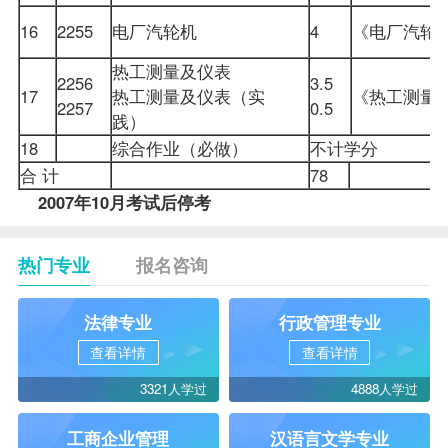
16
2255
电厂汽轮机
4
《电厂汽
热工测量及仪表
2256
3.5
17
热工测量及仪表（实
《热工测量
2257
0.5
践）
18
综合作业（必做）
不计学分
合 计
78
2007年10月考试后停考
热门专业
报名咨询
法律专业
行政管理专业
查看详情
查看详情
3321人学过
4888人学过
工商企业管理
汉语言文学专业