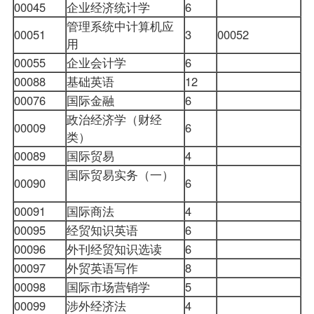
00045
企业经济统计学
6
管理系统中计算机应
管
00051
3
00052
用
00055
企业会计学
6
00088
基础英语
12
00076
国际金融
6
政治经济学（财经
00009
6
类）
00089
国际贸易
4
国际贸易实务（一）
00090
6
00091
国际商法
4
00095
经贸知识英语
6
00096
外刊经贸知识选读
6
00097
外贸英语写作
8
00098
国际市场营销学
5
00099
涉外经济法
4