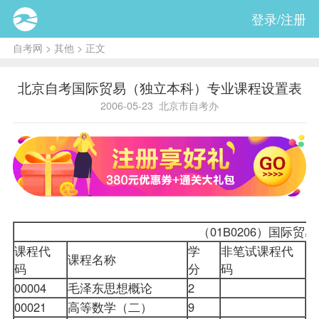
登录/注册
自考网
>
其他
> 正文
北京自考国际贸易（独立本科）专业课程设置表
2006-05-23
北京市自考办
（01B0206）
国际贸易
课程代
学
非笔试课程代
课程名称
码
分
码
00004
毛泽东思想概论
2
00021
高等数学（二）
9