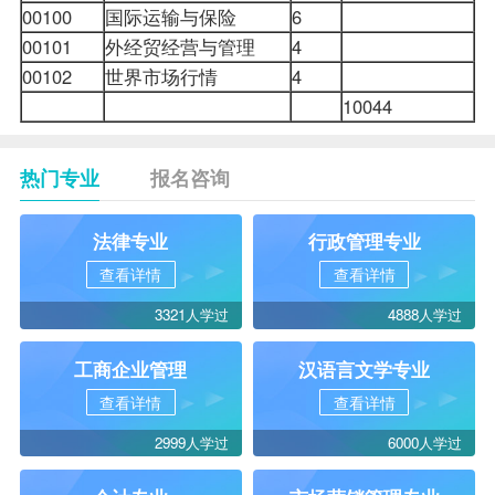
00100
国际运输与保险
6
00101
外经贸经营与管理
4
00102
世界市场行情
4
10044
国
热门专业
报名咨询
法律专业
行政管理专业
查看详情
查看详情
3321人学过
4888人学过
工商企业管理
汉语言文学专业
查看详情
查看详情
2999人学过
6000人学过