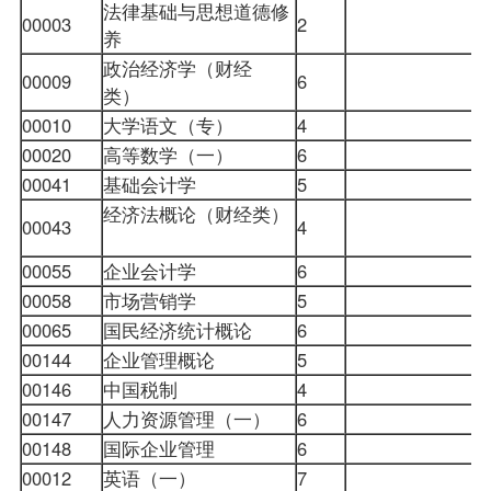
法律基础与思想道德修
00003
2
养
政治经济学（财经
00009
6
类）
00010
大学语文（专）
4
00020
高等数学（一）
6
00041
基础会计学
5
经济法概论（财经类）
00043
4
00055
企业会计学
6
00058
市场营销学
5
00065
国民经济统计概论
6
00144
企业管理概论
5
00146
中国税制
4
00147
人力资源管理（一）
6
00148
国际企业管理
6
00012
英语（一）
7