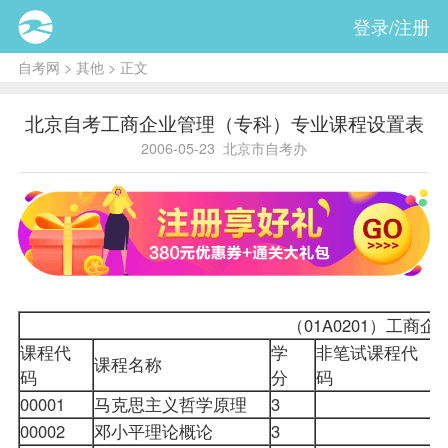
登录/注册
自考网
>
其他
> 正文
北京自考工商企业管理（专科）专业课程设置表
2006-05-23
北京市自考办
（01A0201）
工商企
课程代
学
非笔试课程代
课程名称
码
分
码
00001
马克思主义哲学原理
3
00002
邓小平理论概论
3