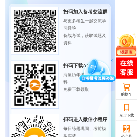
扫码加入备考交流群
与更多考生一起交流学
习经验
备战考试，获取试题及
资料
扫码下载APP
海量历年试题、备考资
料
免费下载领取
购物车
APP下载
扫码进入微信小程序
每日练题巩固、考前模
拟实战
公众号