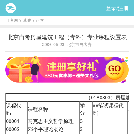
登录/注册
自考网
>
其他
> 正文
北京自考房屋建筑工程（专科）专业课程设置表
2006-05-23
北京市自考办
（01A0803）
房屋建
课程
代
学
非笔试课程代
课程名称
非
码
分
码
00001
马克思主义哲学原理
3
00002
邓小平理论概论
3