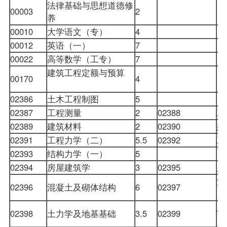
法律基础与思想道德修
00003
2
养
00010
大学语文
（专）
4
00012
英语（一）
7
00022
高等数学（工专）
7
建筑工程定额与预算
00170
4
02386
土木工程制图
5
02387
工程测量
2
02388
工
02389
建筑材料
2
02390
建
02391
工程力学（二）
5.5
02392
工
02393
结构力学（一）
5
02394
房屋建筑学
3
02395
房
混
02396
混凝土及砌体结构
6
02397
土
02398
土力学及地基基础
3.5
02399