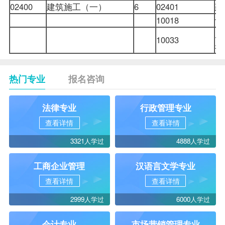
02400
建筑施工（一）
6
02401
建
10018
计
房
10033
热门专业
报名咨询
法律专业
行政管理专业
查看详情
查看详情
3321人学过
4888人学过
工商企业管理
汉语言文学专业
查看详情
查看详情
2999人学过
6000人学过
会计专业
市场营销管理专业