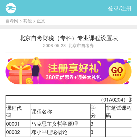
登录/注册
自考网
>
其他
> 正文
北京自考财税（专科）专业课程设置表
2006-05-23
北京市自考办
（01A0204）
财
课程代
学
非笔试课程代
课程名称
码
分
码
00001
马克思主义哲学原理
3
00002
邓小平理论概论
3