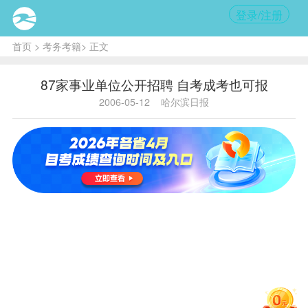
登录/注册
首页
>
考务考籍
> 正文
87家事业单位公开招聘 自考成考也可报
2006-05-12
哈尔滨日报
内
容提
要:
据市
人事
局录
用考
试中
心介
绍，