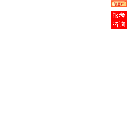
今年
事业
报考
单位
咨询
招聘
报名
条件
普遍
降
低，
学历
要求
放
宽，
许多
单位
不再
硬性